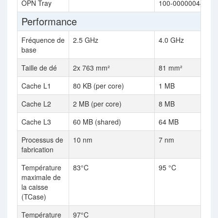
OPN Tray
100-000000447
Performance
Fréquence de
2.5 GHz
4.0 GHz
base
Taille de dé
2x 763 mm²
81 mm²
Cache L1
80 KB (per core)
1 MB
Cache L2
2 MB (per core)
8 MB
Cache L3
60 MB (shared)
64 MB
Processus de
10 nm
7 nm
fabrication
Température
83°C
95 °C
maximale de
la caisse
(TCase)
Température
97°C