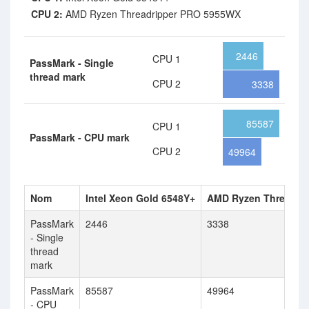
CPU 2:
AMD Ryzen Threadripper PRO 5955WX
2446
CPU 1
PassMark - Single
thread mark
CPU 2
3338
85587
CPU 1
PassMark - CPU mark
CPU 2
49964
Nom
Intel Xeon Gold 6548Y+
AMD Ryzen Threadri
PassMark
2446
3338
- Single
thread
mark
PassMark
85587
49964
- CPU