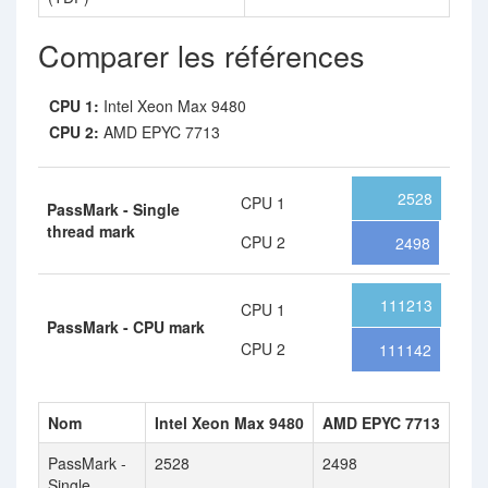
Comparer les références
CPU 1:
Intel Xeon Max 9480
CPU 2:
AMD EPYC 7713
2528
CPU 1
PassMark - Single
thread mark
CPU 2
2498
111213
CPU 1
PassMark - CPU mark
CPU 2
111142
Nom
Intel Xeon Max 9480
AMD EPYC 7713
PassMark -
2528
2498
Single