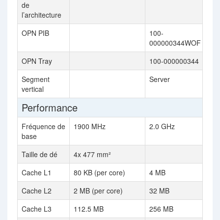
de
l’architecture
OPN PIB
100-
000000344WOF
OPN Tray
100-000000344
Segment
Server
vertical
Performance
Fréquence de
1900 MHz
2.0 GHz
base
Taille de dé
4x 477 mm²
Cache L1
80 KB (per core)
4 MB
Cache L2
2 MB (per core)
32 MB
Cache L3
112.5 MB
256 MB