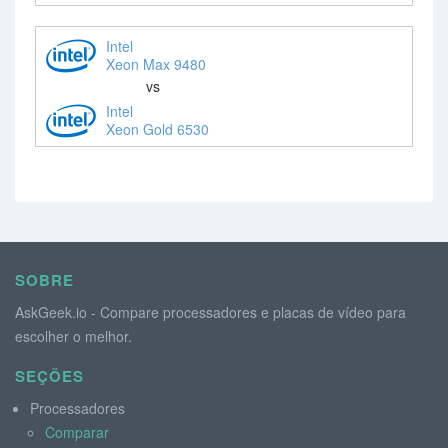
Intel
Xeon Max 9480
vs
Intel
Xeon Gold 6530
SOBRE
AskGeek.io - Compare processadores e placas de vídeo para
escolher o melhor.
SEÇÕES
Processadores
Comparar