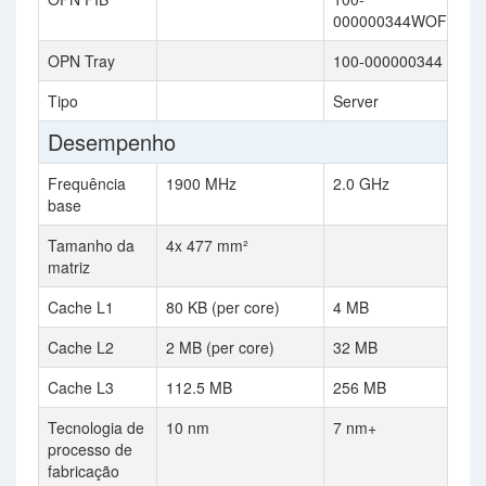
000000344WOF
OPN Tray
100-000000344
Tipo
Server
Desempenho
Frequência
1900 MHz
2.0 GHz
base
Tamanho da
4x 477 mm²
matriz
Cache L1
80 KB (per core)
4 MB
Cache L2
2 MB (per core)
32 MB
Cache L3
112.5 MB
256 MB
Tecnologia de
10 nm
7 nm+
processo de
fabricação