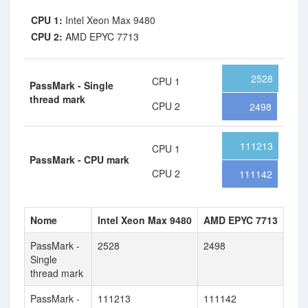
CPU 1:
Intel Xeon Max 9480
CPU 2:
AMD EPYC 7713
2528
CPU 1
PassMark - Single
thread mark
CPU 2
2498
111213
CPU 1
PassMark - CPU mark
CPU 2
111142
Nome
Intel Xeon Max 9480
AMD EPYC 7713
PassMark -
2528
2498
Single
thread mark
PassMark -
111213
111142