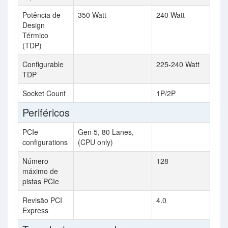
Potência de
350 Watt
240 Watt
Design
Térmico
(TDP)
Configurable
225-240 Watt
TDP
Socket Count
1P/2P
Periféricos
PCIe
Gen 5, 80 Lanes,
configurations
(CPU only)
Número
128
máximo de
pistas PCIe
Revisão PCI
4.0
Express