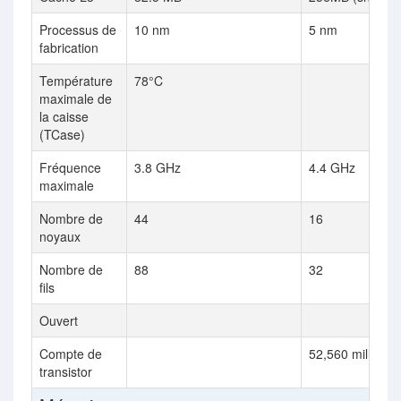
Processus de
10 nm
5 nm
fabrication
Température
78°C
maximale de
la caisse
(TCase)
Fréquence
3.8 GHz
4.4 GHz
maximale
Nombre de
44
16
noyaux
Nombre de
88
32
fils
Ouvert
Compte de
52,560 million
transistor