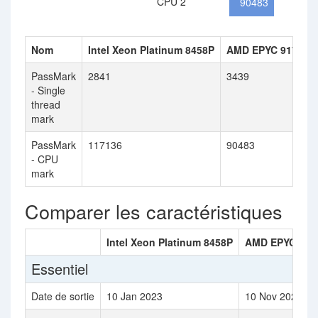
CPU 2
90483
Nom
Intel Xeon Platinum 8458P
AMD EPYC 9174F
PassMark
2841
3439
- Single
thread
mark
PassMark
117136
90483
- CPU
mark
Comparer les caractéristiques
Intel Xeon Platinum 8458P
AMD EPYC 917
Essentiel
Date de sortie
10 Jan 2023
10 Nov 2022