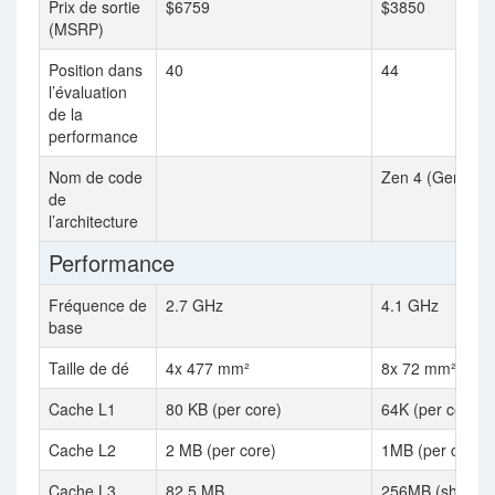
Prix de sortie
$6759
$3850
(MSRP)
Position dans
40
44
l’évaluation
de la
performance
Nom de code
Zen 4 (Genoa)
de
l’architecture
Performance
Fréquence de
2.7 GHz
4.1 GHz
base
Taille de dé
4x 477 mm²
8x 72 mm²
Cache L1
80 KB (per core)
64K (per core)
Cache L2
2 MB (per core)
1MB (per core)
Cache L3
82.5 MB
256MB (shared)