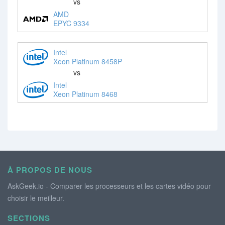
vs
AMD
EPYC 9334
Intel
Xeon Platinum 8458P
vs
Intel
Xeon Platinum 8468
À PROPOS DE NOUS
AskGeek.io - Comparer les processeurs et les cartes vidéo pour
choisir le meilleur.
SECTIONS