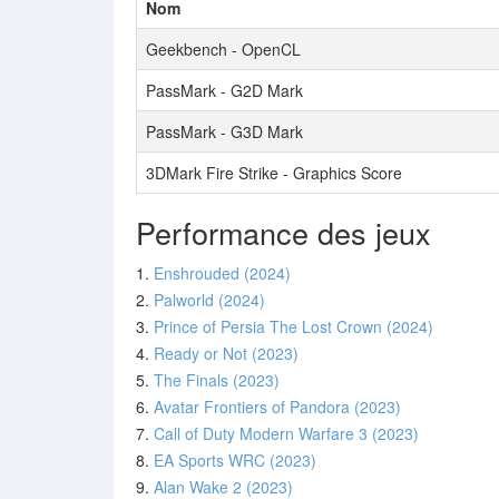
Nom
Geekbench - OpenCL
PassMark - G2D Mark
PassMark - G3D Mark
3DMark Fire Strike - Graphics Score
Performance des jeux
1.
Enshrouded (2024)
2.
Palworld (2024)
3.
Prince of Persia The Lost Crown (2024)
4.
Ready or Not (2023)
5.
The Finals (2023)
6.
Avatar Frontiers of Pandora (2023)
7.
Call of Duty Modern Warfare 3 (2023)
8.
EA Sports WRC (2023)
9.
Alan Wake 2 (2023)