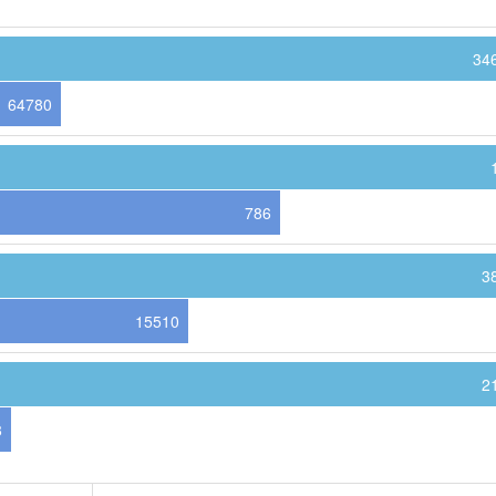
34
64780
786
3
15510
2
8