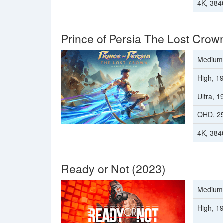
4K, 384
Prince of Persia The Lost Crow
Medium
High, 1
Ultra, 
QHD, 2
4K, 384
Ready or Not (2023)
Medium
High, 1