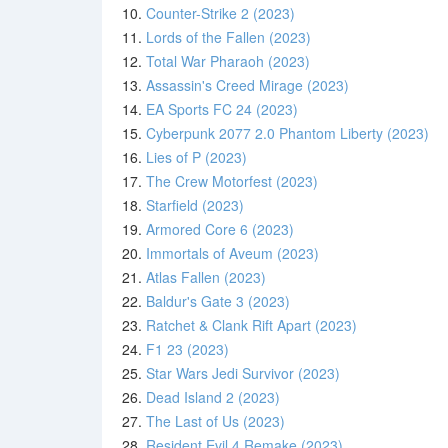
10.
Counter-Strike 2 (2023)
11.
Lords of the Fallen (2023)
12.
Total War Pharaoh (2023)
13.
Assassin's Creed Mirage (2023)
14.
EA Sports FC 24 (2023)
15.
Cyberpunk 2077 2.0 Phantom Liberty (2023)
16.
Lies of P (2023)
17.
The Crew Motorfest (2023)
18.
Starfield (2023)
19.
Armored Core 6 (2023)
20.
Immortals of Aveum (2023)
21.
Atlas Fallen (2023)
22.
Baldur's Gate 3 (2023)
23.
Ratchet & Clank Rift Apart (2023)
24.
F1 23 (2023)
25.
Star Wars Jedi Survivor (2023)
26.
Dead Island 2 (2023)
27.
The Last of Us (2023)
28.
Resident Evil 4 Remake (2023)