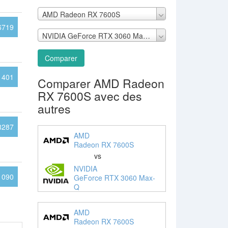
AMD Radeon RX 7600S
6719
NVIDIA GeForce RTX 3060 Max-Q
Comparer
1401
Comparer AMD Radeon
RX 7600S avec des
autres
8287
AMD
Radeon RX 7600S
vs
NVIDIA
1090
GeForce RTX 3060 Max-
Q
AMD
Radeon RX 7600S