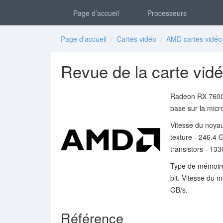
Page d’accueil
Processeurs
Page d’accueil
/
Cartes vidéo
/
AMD cartes vidéo
Revue de la carte v
Radeon RX 7600S 
base sur la mic
Vitesse du noya
texture - 246.4 
transistors - 133
Type de mémoir
bit. Vitesse du
GB/s.
Référence