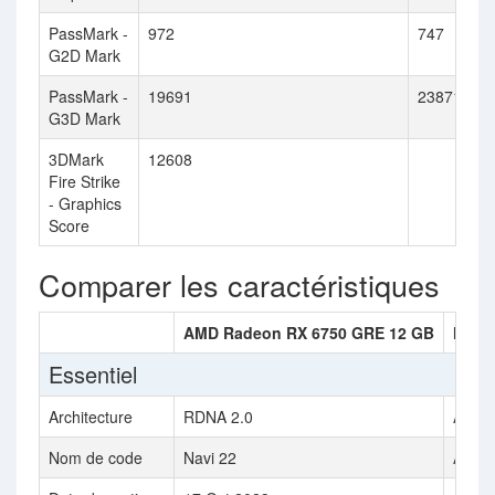
PassMark -
972
747
G2D Mark
PassMark -
19691
23871
G3D Mark
3DMark
12608
Fire Strike
- Graphics
Score
Comparer les caractéristiques
AMD Radeon RX 6750 GRE 12 GB
NVIDI
Essentiel
Architecture
RDNA 2.0
Ada L
Nom de code
Navi 22
AD10