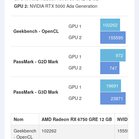
GPU 2:
NVIDIA RTX 5000 Ada Generation
102262
GPU 1
Geekbench - OpenCL
GPU 2
155595
972
GPU 1
PassMark - G2D Mark
GPU 2
747
19691
GPU 1
PassMark - G3D Mark
GPU 2
23871
Nom
AMD Radeon RX 6750 GRE 12 GB
NVIDIA RT
Geekbench
102262
155595
- OpenCL