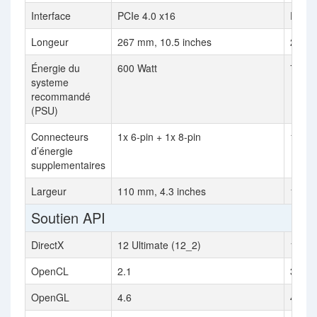
Interface
PCIe 4.0 x16
PCIe 
Longeur
267 mm, 10.5 inches
267 m
Énergie du
600 Watt
700 W
systeme
recommandé
(PSU)
Connecteurs
1x 6-pin + 1x 8-pin
1x 16
d’énergie
supplementaires
Largeur
110 mm, 4.3 inches
112 m
Soutien API
DirectX
12 Ultimate (12_2)
12 Ul
OpenCL
2.1
3.0
OpenGL
4.6
4.6