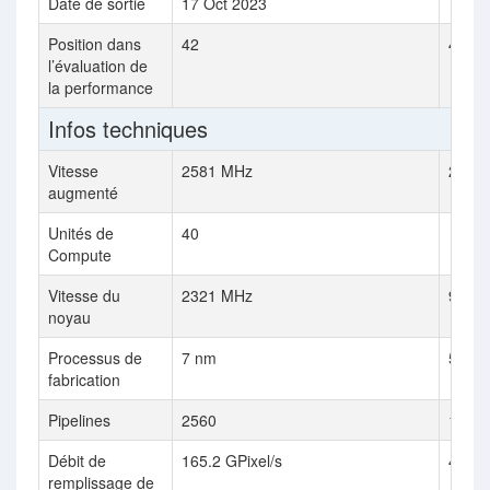
Date de sortie
17 Oct 2023
Position dans
42
41
l’évaluation de
la performance
Infos techniques
Vitesse
2581 MHz
2505
augmenté
Unités de
40
Compute
Vitesse du
2321 MHz
915 
noyau
Processus de
7 nm
5 nm
fabrication
Pipelines
2560
1536
Débit de
165.2 GPixel/s
440.9
remplissage de