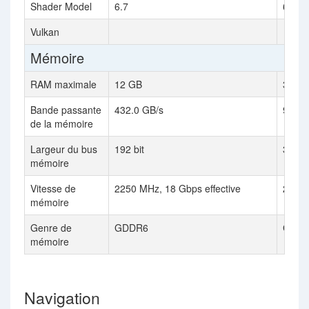
Shader Model
6.7
6.7
Vulkan
Mémoire
RAM maximale
12 GB
32 G
Bande passante
432.0 GB/s
960.0
de la mémoire
Largeur du bus
192 bit
384 bi
mémoire
Vitesse de
2250 MHz, 18 Gbps effective
2500 
mémoire
Genre de
GDDR6
GDD
mémoire
Navigation