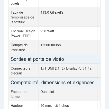
pixels
Taux de
413.0 GTexel/s
1,202
remplissage de
la texture
Thermal Design
250 Watt
300 W
Power (TDP)
Compte de
17200 million
76300
transistor
Sorties et ports de vidéo
Connecteurs
1x HDMI 2.1, 3x DisplayPort 1.4a
4x Di
d’écran
Compatibilité, dimensions et exigences
Facteur de
Dual-slot
Dual-s
forme
Hauteur
40 mm, 1.6 inches