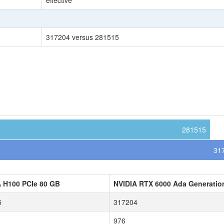
effective
317204 versus 281515
281515
31
 H100 PCIe 80 GB
NVIDIA RTX 6000 Ada Generatio
5
317204
976