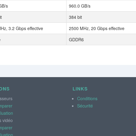
GB/s
960.0 GB/s
t
384 bit
Hz, 3.2 Gbps effective
2500 MHz, 20 Gbps effective
e
GDDR6
ONS
LINKS
sseurs
Conditions
mparer
Sécurité
luation
s vidéo
mparer
luation