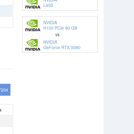
L40S
NVIDIA
H100 PCIe 80 GB
vs
NVIDIA
GeForce RTX 5080
7204
n