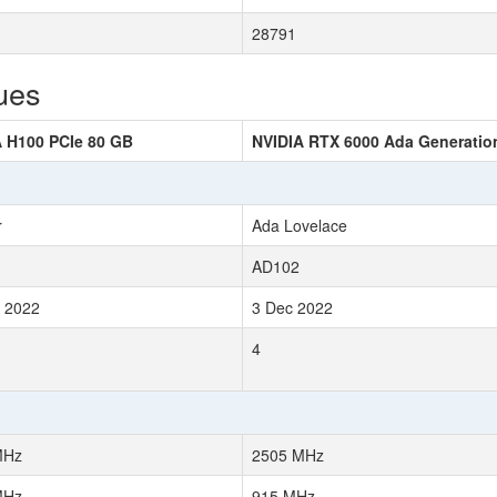
28791
ues
 H100 PCIe 80 GB
NVIDIA RTX 6000 Ada Generatio
r
Ada Lovelace
AD102
 2022
3 Dec 2022
4
MHz
2505 MHz
MHz
915 MHz