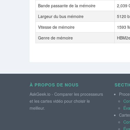
Bande passante de la mémoire
2,039 
Largeur du bus mémoire
5120 bi
Vitesse de mémoire
1593 M
Genre de mémoire
HBM2
À PROPOS DE NOUS
SECTI
AskGeek.io - Comparer les processeurs
Proce
et les cartes vidéo pour choisir le
Co
meilleur.
Éva
Carte
Co
Éva