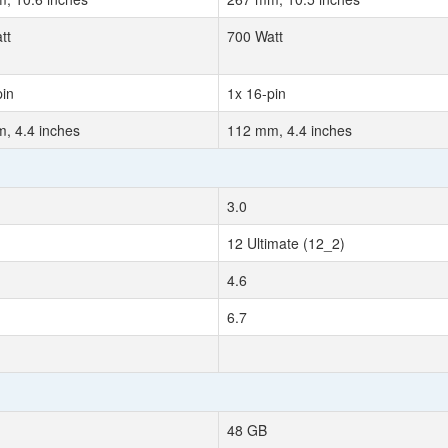
tt
700 Watt
pin
1x 16-pin
, 4.4 inches
112 mm, 4.4 inches
3.0
12 Ultimate (12_2)
4.6
6.7
48 GB