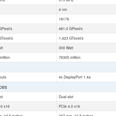
4 nm
18176
GPixel/s
481.0 GPixel/s
GTexel/s
1,423 GTexel/s
tt
300 Watt
million
76300 million
puts
4x DisplayPort 1.4a
ces
ot
Dual-slot
.0 x16
PCIe 4.0 x16
, 10.6 inches
267 mm, 10.5 inches