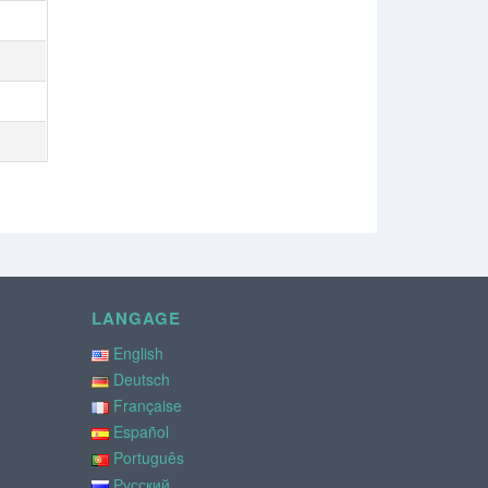
LANGAGE
English
Deutsch
Française
Español
Português
Русский