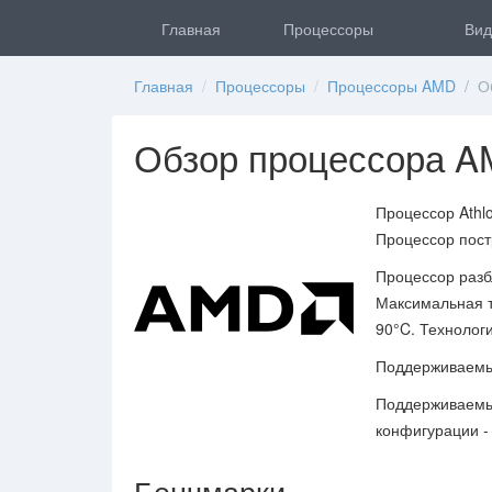
Главная
Процессоры
Вид
Главная
/
Процессоры
/
Процессоры AMD
/ Об
Обзор процессора AM
Процессор Athl
Процессор пост
Процессор разбл
Максимальная т
90°C. Технологи
Поддерживаемый
Поддерживаемый
конфигурации - 
Бенчмарки