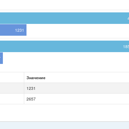
1231
18
7
Значение
1231
2657