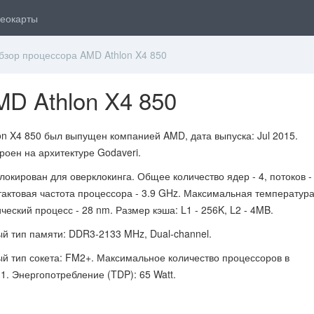
еокарты
зор процессора AMD Athlon X4 850
D Athlon X4 850
on X4 850 был выпущен компанией AMD, дата выпуска: Jul 2015.
роен на архитектуре Godaveri.
окирован для оверклокинга. Общее количество ядер - 4, потоков - 
актовая частота процессора - 3.9 GHz. Максимальная температура
ческий процесс - 28 nm. Размер кэша: L1 - 256K, L2 - 4MB.
 тип памяти: DDR3-2133 MHz, Dual-channel.
 тип сокета: FM2+. Максимальное количество процессоров в
1. Энергопотребление (TDP): 65 Watt.