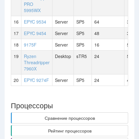
PRO
5995WX
16
EPYC 9534
Server
SP5
64
3.7 G
17
EPYC 9454
Server
SP5
48
3.8 G
18
9175F
Server
SP5
16
5 GH
19
Ryzen
Desktop
sTR5
24
5.3 G
Threadripper
7960X
20
EPYC 9274F
Server
SP5
24
4.3 G
Процессоры
Сравнение процессоров
Рейтинг процессоров