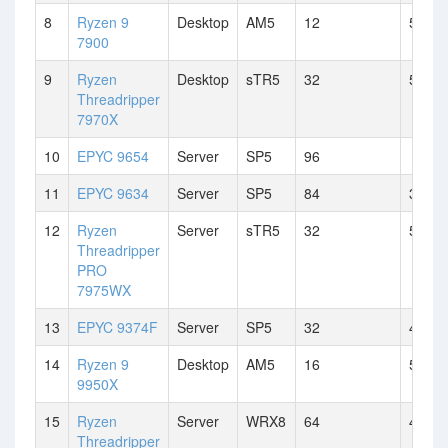
8
Ryzen 9
Desktop
AM5
12
5.4 G
7900
9
Ryzen
Desktop
sTR5
32
5.3 G
Threadripper
7970X
10
EPYC 9654
Server
SP5
96
11
EPYC 9634
Server
SP5
84
3.7 G
12
Ryzen
Server
sTR5
32
5.3 G
Threadripper
PRO
7975WX
13
EPYC 9374F
Server
SP5
32
4.3 G
14
Ryzen 9
Desktop
AM5
16
5.7 G
9950X
15
Ryzen
Server
WRX8
64
4.5 G
Threadripper