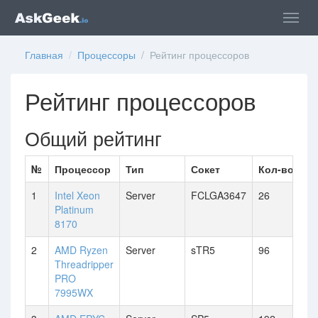
Главная
/
Процессоры
/ Рейтинг процессоров
Рейтинг процессоров
Общий рейтинг
№
Процессор
Тип
Сокет
Кол-во яде
1
Intel Xeon
Server
FCLGA3647
26
Platinum
8170
2
AMD Ryzen
Server
sTR5
96
Threadripper
PRO
7995WX