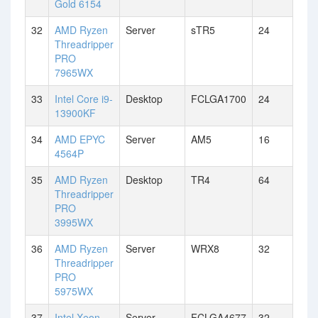
Gold 6154
32
AMD Ryzen
Server
sTR5
24
Threadripper
PRO
7965WX
33
Intel Core i9-
Desktop
FCLGA1700
24
13900KF
34
AMD EPYC
Server
AM5
16
4564P
35
AMD Ryzen
Desktop
TR4
64
Threadripper
PRO
3995WX
36
AMD Ryzen
Server
WRX8
32
Threadripper
PRO
5975WX
37
Intel Xeon
Server
FCLGA4677
32