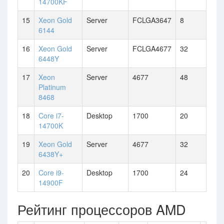
14700KF
15
Xeon Gold
Server
FCLGA3647
8
6144
16
Xeon Gold
Server
FCLGA4677
32
6448Y
17
Xeon
Server
4677
48
Platinum
8468
18
Core i7-
Desktop
1700
20
14700K
19
Xeon Gold
Server
4677
32
6438Y+
20
Core i9-
Desktop
1700
24
14900F
Рейтинг процессоров AMD