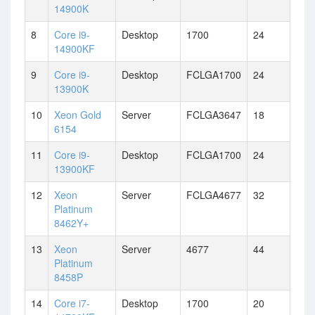
14900K
8
Core i9-
Desktop
1700
24
14900KF
9
Core i9-
Desktop
FCLGA1700
24
13900K
10
Xeon Gold
Server
FCLGA3647
18
6154
11
Core i9-
Desktop
FCLGA1700
24
13900KF
12
Xeon
Server
FCLGA4677
32
Platinum
8462Y+
13
Xeon
Server
4677
44
Platinum
8458P
14
Core i7-
Desktop
1700
20