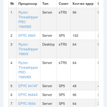
№
Процессор
Тип
Сокет
Кол-во ядер
Макс.
1
Ryzen
Server
sTR5
96
5.1 G
Threadripper
PRO
7995WX
2
EPYC 9965
Server
SP5
192
3.7 G
3
Ryzen
Desktop
sTR5
64
5.1 G
Threadripper
7980X
4
Ryzen
Server
sTR5
64
5.1 G
Threadripper
PRO
7985WX
5
EPYC 9474F
Server
SP5
48
4.1 G
6
EPYC 9684X
Server
SP5
96
3.7 G
7
EPYC 9554
Server
SP5
64
3.75 