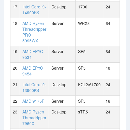
17
Intel Core i9-
Desktop
1700
24
14900KS
18
AMD Ryzen
Server
WRX8
64
Threadripper
PRO
5995WX
19
AMD EPYC
Server
SP5
64
9534
20
AMD EPYC
Server
SP5
48
9454
21
Intel Core i9-
Desktop
FCLGA1700
24
13900KS
22
AMD 9175F
Server
SP5
16
23
AMD Ryzen
Desktop
sTR5
24
Threadripper
7960X