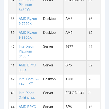
Platinum
8462Y+
38
AMD Ryzen
Desktop
AM5
16
9 7950X
39
AMD Ryzen
Desktop
AM5
12
9 9900X
40
Intel Xeon
Server
4677
44
Platinum
8458P
41
AMD EPYC
Server
SP5
32
9334
42
Intel Core i7-
Desktop
1700
20
14700KF
43
Intel Xeon
Server
FCLGA3647
8
Gold 6144
44
AMD EPYC
Server
SP5
16