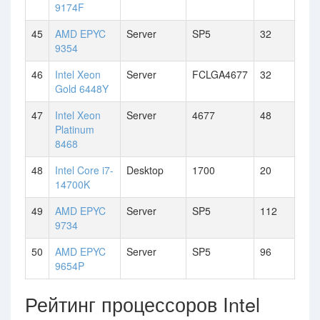
9174F
45
AMD EPYC
Server
SP5
32
9354
46
Intel Xeon
Server
FCLGA4677
32
Gold 6448Y
47
Intel Xeon
Server
4677
48
Platinum
8468
48
Intel Core i7-
Desktop
1700
20
14700K
49
AMD EPYC
Server
SP5
112
9734
50
AMD EPYC
Server
SP5
96
9654P
Рейтинг процессоров Intel