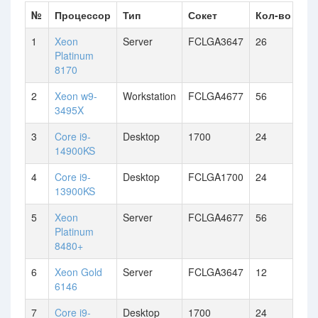
№
Процессор
Тип
Сокет
Кол-во ядер
1
Xeon
Server
FCLGA3647
26
Platinum
8170
2
Xeon w9-
Workstation
FCLGA4677
56
3495X
3
Core i9-
Desktop
1700
24
14900KS
4
Core i9-
Desktop
FCLGA1700
24
13900KS
5
Xeon
Server
FCLGA4677
56
Platinum
8480+
6
Xeon Gold
Server
FCLGA3647
12
6146
7
Core i9-
Desktop
1700
24