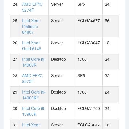
24
AMD EPYC
Server
SP5
24
9274F
25
Intel Xeon
Server
FCLGA4677
56
Platinum
8480+
26
Intel Xeon
Server
FCLGA3647
12
Gold 6146
27
Intel Core i9-
Desktop
1700
24
14900K
28
AMD EPYC
Server
SP5
32
9375F
29
Intel Core i9-
Desktop
1700
24
14900KF
30
Intel Core i9-
Desktop
FCLGA1700
24
13900K
31
Intel Xeon
Server
FCLGA3647
18