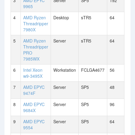
3
AMD EPYC
Server
SP5
192
9965
4
AMD Ryzen
Desktop
sTR5
64
Threadripper
7980X
5
AMD Ryzen
Server
sTR5
64
Threadripper
PRO
7985WX
6
Intel Xeon
Workstation
FCLGA4677
56
w9-3495X
7
AMD EPYC
Server
SP5
48
9474F
8
AMD EPYC
Server
SP5
96
9684X
9
AMD EPYC
Server
SP5
64
9554