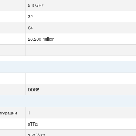
5.3 GHz
32
64
26,280 million
DDR5
игурации
1
sTR5
350 Watt