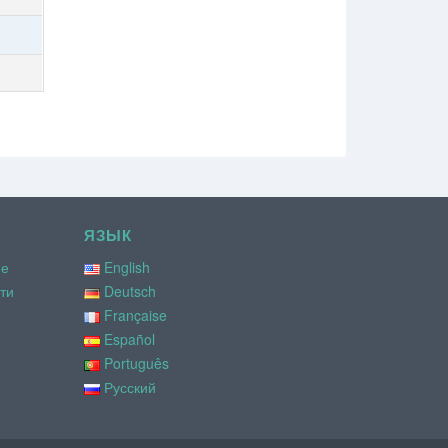
ЯЗЫК
ие
English
ти
Deutsch
Française
Español
Português
Русский