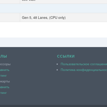
Gen 5, 48 Lanes, (CPU only)
ЕЛЫ
ССЫЛКИ
ессоры
Пользовательское соглашен
внить
Политика конфиденциальнос
тинг
окарты
внить
тинг