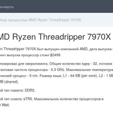
еокарты
зор процессора AMD Ryzen Threadripper 7970X
D Ryzen Threadripper 7970X
n Threadripper 7970X был выпущен компанией AMD, дата выпуска:
мент выпуска процессор стоил $2499.
окирован для оверклокинга. Общее количество ядер - 32, потоков 
актовая частота процессора - 5.3 GHz. Максимальная температура
ческий процесс - 5 nm. Размер кэша: L1 - 64 KB (per core), L2 - 1 M
MB (shared).
й тип памяти: DDR5.
 тип сокета: sTR5. Максимальное количество процессоров в
 Watt.