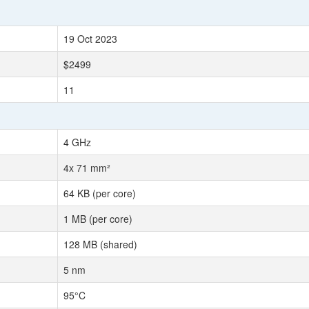
19 Oct 2023
$2499
11
4 GHz
4x 71 mm²
64 KB (per core)
1 MB (per core)
128 MB (shared)
5 nm
95°C