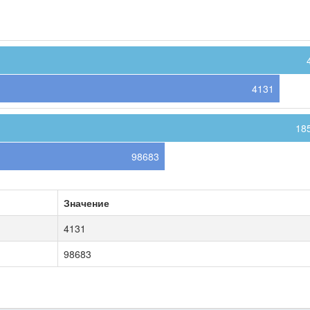
4131
18
98683
Значение
4131
98683