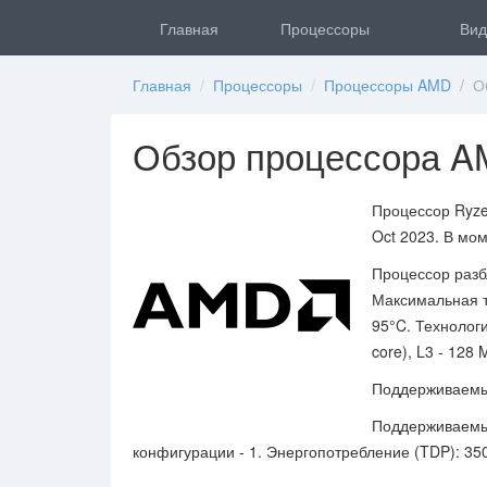
Главная
Процессоры
Вид
Главная
/
Процессоры
/
Процессоры AMD
/ Об
Обзор процессора AM
Процессор Ryze
Oct 2023. В мо
Процессор разбл
Максимальная т
95°C. Технологи
core), L3 - 128 
Поддерживаемы
Поддерживаемый
конфигурации - 1. Энергопотребление (TDP): 350