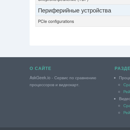
Периферийные устройства
PCIe configurations
О САЙТЕ
РАЗД
AskGeek.io - Сервис по сравнению
Проц
процессоров и видеокарт.
Сра
Рей
Виде
Сра
Рей