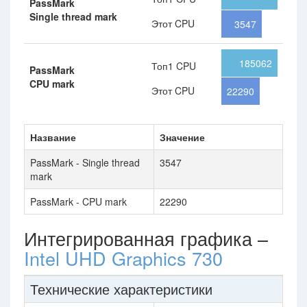
PassMark
Single thread mark
Этот CPU
3547
185062
Топ1 CPU
PassMark
CPU mark
Этот CPU
22290
Название
Значение
PassMark - Single thread
3547
mark
PassMark - CPU mark
22290
Интегрированная графика –
Intel UHD Graphics 730
Технические характеристики