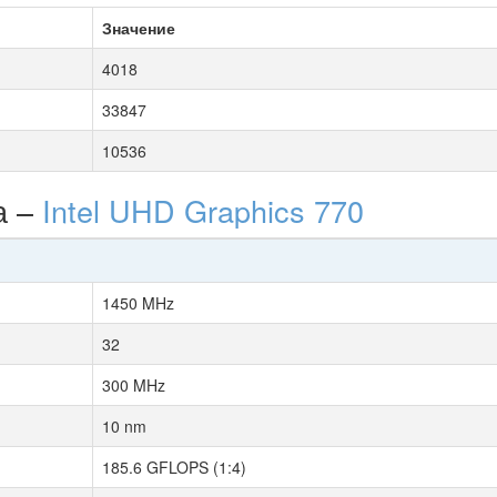
Значение
4018
33847
10536
а –
Intel UHD Graphics 770
1450 MHz
32
300 MHz
10 nm
185.6 GFLOPS (1:4)