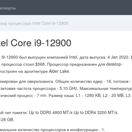
еокарты
ор процессора Intel Core i9-12900
el Core i9-12900
i9-12900 был выпущен компанией Intel, дата выпуска: 4 Jan 2022. 
 процессор стоил $568. Процессор предназначен для desktop-
остроен на архитектуре Alder Lake.
кирован для оверклокинга. Общее количество ядер - 16, потоков - 
актовая частота процессора - 5.10 GHz. Максимальная температур
ический процесс - 7 nm. Размер кэша: L1 - 1280 KB, L2 - 20 MB, L3 
 тип памяти: Up to DDR5 4800 MT/s Up to DDR4 3200 MT/s.
128 GB.
альное количество процессоров в конфигурации - 1.