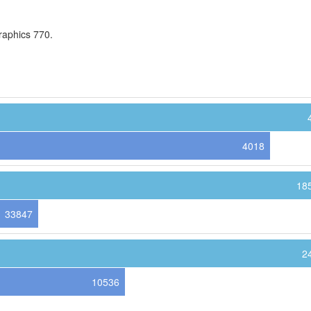
aphics 770.
4018
18
33847
2
10536