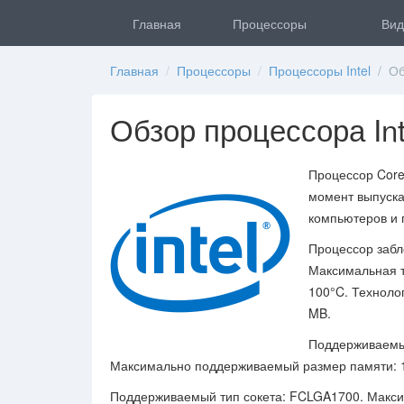
Главная
Процессоры
Вид
Главная
/
Процессоры
/
Процессоры Intel
/ Обз
Обзор процессора Int
Процессор Core 
момент выпуска
компьютеров и п
Процессор забло
Максимальная т
100°C. Технолог
MB.
Поддерживаемый
Максимально поддерживаемый размер памяти: 
Поддерживаемый тип сокета: FCLGA1700. Максим