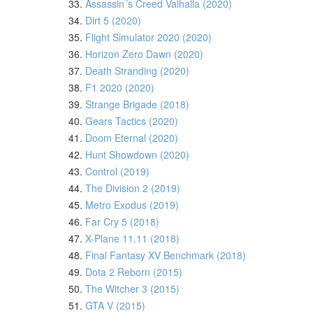
33.
Assassin´s Creed Valhalla (2020)
34.
Dirt 5 (2020)
35.
Flight Simulator 2020 (2020)
36.
Horizon Zero Dawn (2020)
37.
Death Stranding (2020)
38.
F1 2020 (2020)
39.
Strange Brigade (2018)
40.
Gears Tactics (2020)
41.
Doom Eternal (2020)
42.
Hunt Showdown (2020)
43.
Control (2019)
44.
The Division 2 (2019)
45.
Metro Exodus (2019)
46.
Far Cry 5 (2018)
47.
X-Plane 11.11 (2018)
48.
Final Fantasy XV Benchmark (2018)
49.
Dota 2 Reborn (2015)
50.
The Witcher 3 (2015)
51.
GTA V (2015)