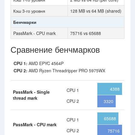
Кэш 3-го уровня
128 MB vs 64 MB (shared)
Бенчмарки
PassMark - CPU mark
75716 vs 65688
Сравнение бенчмарков
CPU 1:
AMD EPYC 4564P
CPU 2:
AMD Ryzen Threadripper PRO 5975WX
4388
CPU 1
PassMark - Single
thread mark
CPU 2
3320
65688
CPU 1
PassMark - CPU mark
CPU 2
75716