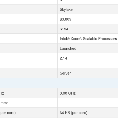
Skylake
$3,809
6154
Intel® Xeon® Scalable Processors
Launched
2.14
Server
Hz
3.00 GHz
2 mm²
(per core)
64 KB (per core)