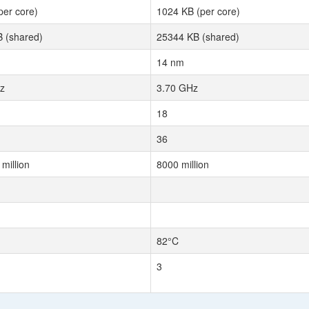
per core)
1024 KB (per core)
 (shared)
25344 KB (shared)
14 nm
z
3.70 GHz
18
36
million
8000 million
82°C
3