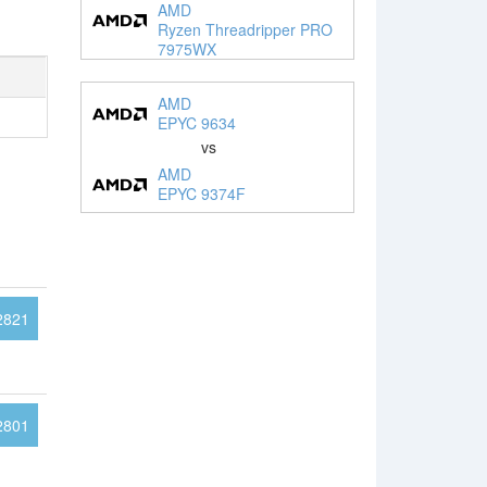
AMD
Ryzen Threadripper PRO
7975WX
AMD
EPYC 9634
vs
AMD
EPYC 9374F
2821
2801