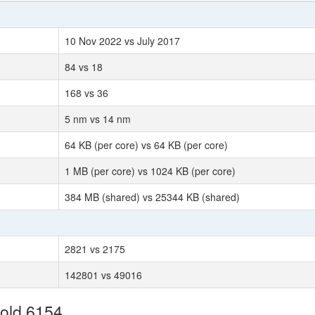
10 Nov 2022 vs July 2017
84 vs 18
168 vs 36
5 nm vs 14 nm
64 KB (per core) vs 64 KB (per core)
1 MB (per core) vs 1024 KB (per core)
384 MB (shared) vs 25344 KB (shared)
2821 vs 2175
142801 vs 49016
old 6154