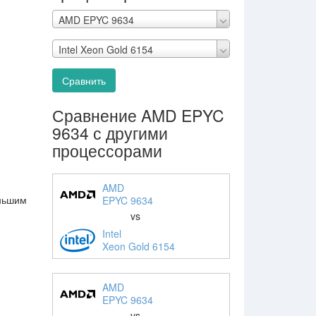
AMD EPYC 9634
Intel Xeon Gold 6154
Сравнить
Сравнение AMD EPYC
9634 с другими
процессорами
AMD
еньшим
EPYC 9634
vs
Intel
Xeon Gold 6154
AMD
EPYC 9634
vs