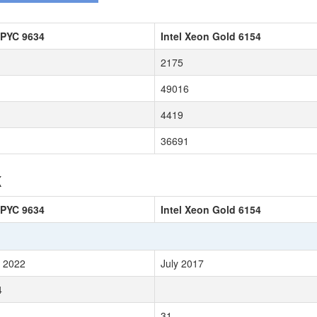
PYC 9634
Intel Xeon Gold 6154
2175
1
49016
4419
36691
к
PYC 9634
Intel Xeon Gold 6154
 2022
July 2017
4
31