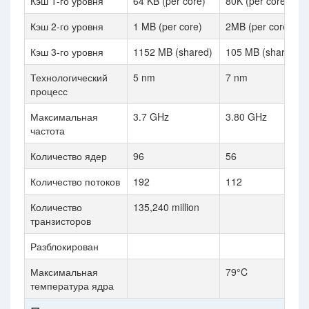
Кэш 1-го уровня
64 KB (per core)
80K (per core)
Кэш 2-го уровня
1 MB (per core)
2MB (per core)
Кэш 3-го уровня
1152 MB (shared)
105 MB (shared)
Технологический
5 nm
7 nm
процесс
Максимальная
3.7 GHz
3.80 GHz
частота
Количество ядер
96
56
Количество потоков
192
112
Количество
135,240 million
транзисторов
Разблокирован
Максимальная
79°C
температура ядра