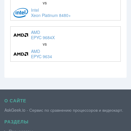
vs
Intel
Xeon Platinum 8480+
AMD
EPYC 9684X
vs
AMD
EPYC 9634
О САЙТЕ
AskGeek.io - Сервис по сравнению процессоров и видеокарт.
РАЗДЕЛЫ
Процессоры