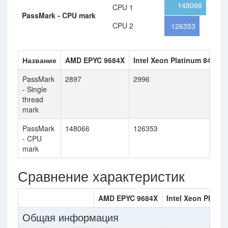
148066
CPU 1
PassMark - CPU mark
CPU 2
126353
Название
AMD EPYC 9684X
Intel Xeon Platinum 8480+
PassMark
2897
2996
- Single
thread
mark
PassMark
148066
126353
- CPU
mark
Сравнение характеристик
AMD EPYC 9684X
Intel Xeon Platin
Общая информация