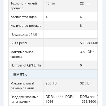
Технологический
45 nm
22 nm
процесс
Количество ядер
4
4
Количество потоков
4
8
Поддержка 64 bit
Bus Speed
5 GT/s DMI2
Максимальная
3.80 GHz
частота
Number of QPI Links
0
Память
Максимальный
256 TB
32 GB
размер памяти
Поддерживаемые
DDR3-1333, DDR2-
DDR3 and DDR3
типы памяти
1066
1333/1600 at 1.