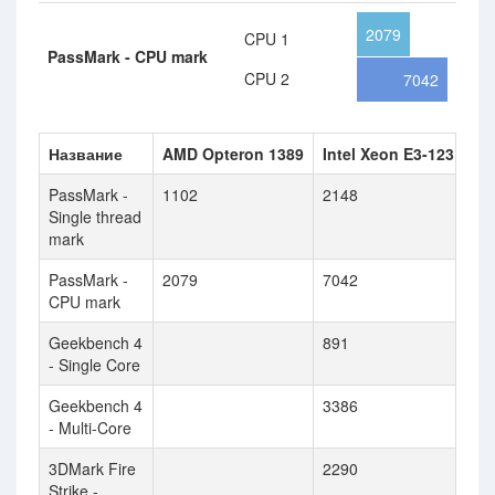
2079
CPU 1
PassMark - CPU mark
CPU 2
7042
Название
AMD Opteron 1389
Intel Xeon E3-1231 v3
PassMark -
1102
2148
Single thread
mark
PassMark -
2079
7042
CPU mark
Geekbench 4
891
- Single Core
Geekbench 4
3386
- Multi-Core
3DMark Fire
2290
Strike -