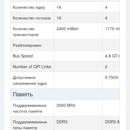
Количество ядер
16
4
Количество потоков
16
4
Количество
2400 million
1170 million
транзисторов
Разблокирован
Bus Speed
4.8 GT/s QPI
Number of QPI Links
2
Допустимое
0.750V-1.35
напряжение ядра
Память
Поддерживаемая
2000 MHz
частота памяти
Поддерживаемые
DDR3
DDR3 800/1
типы памяти