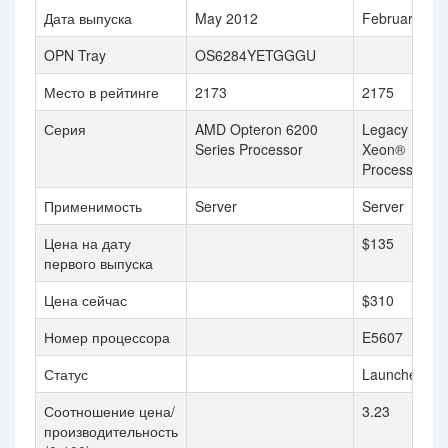
Дата выпуска
May 2012
February 20
OPN Tray
OS6284YETGGGU
Место в рейтинге
2173
2175
Серия
AMD Opteron 6200
Legacy Intel
Series Processor
Xeon®
Processors
Применимость
Server
Server
Цена на дату
$135
первого выпуска
Цена сейчас
$310
Номер процессора
E5607
Статус
Launched
Соотношение цена/
3.23
производительность