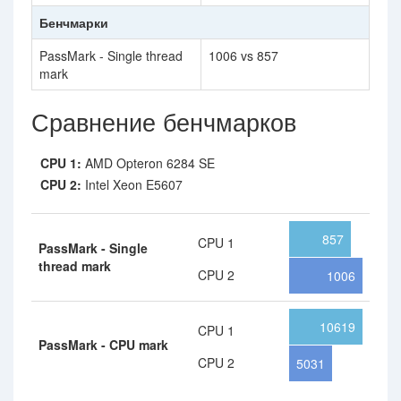
Бенчмарки
PassMark - Single thread
1006 vs 857
mark
Сравнение бенчмарков
CPU 1:
AMD Opteron 6284 SE
CPU 2:
Intel Xeon E5607
857
CPU 1
PassMark - Single
thread mark
CPU 2
1006
10619
CPU 1
PassMark - CPU mark
CPU 2
5031