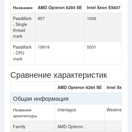
Название
AMD Opteron 6284 SE
Intel Xeon E5607
PassMark
857
1006
- Single
thread
mark
PassMark
10619
5031
- CPU
mark
Сравнение характеристик
AMD Opteron 6284 SE
Intel Xeon E
Общая информация
Название
Interlagos
Westmere E
архитектуры
Family
AMD Opteron