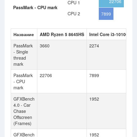
22706
CPU 1
PassMark - CPU mark
CPU 2
7899
Название
AMD Ryzen 5 8645HS
Intel Core i3-10100E
PassMark
3660
2274
- Single
thread
mark
PassMark
22706
7899
- CPU
mark
GFXBench
1952
4.0 - Car
Chase
Offscreen
(Frames)
GFXBench
1952