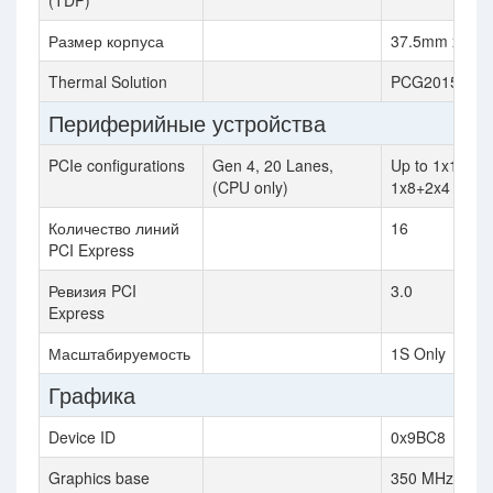
(TDP)
Размер корпуса
37.5mm x 37
Thermal Solution
PCG2015C
Периферийные устройства
PCIe configurations
Gen 4, 20 Lanes,
Up to 1x16, 2x
(CPU only)
1x8+2x4
Количество линий
16
PCI Express
Ревизия PCI
3.0
Express
Масштабируемость
1S Only
Графика
Device ID
0x9BC8
Graphics base
350 MHz