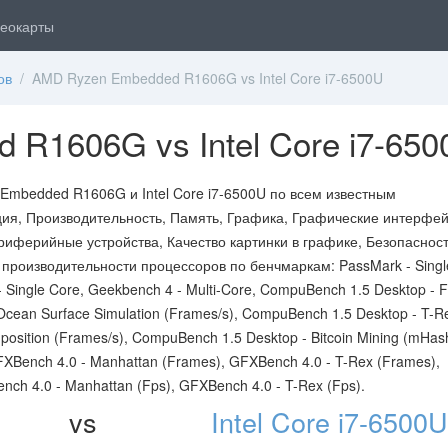
еокарты
ов
/ AMD Ryzen Embedded R1606G vs Intel Core i7-6500U
R1606G vs Intel Core i7-650
mbedded R1606G и Intel Core i7-6500U по всем известным
ия, Производительность, Память, Графика, Графические интерфей
иферийные устройства, Качество картинки в графике, Безопасност
 производительности процессоров по бенчмаркам: PassMark - Singl
 Single Core, Geekbench 4 - Multi-Core, CompuBench 1.5 Desktop - 
 Ocean Surface Simulation (Frames/s), CompuBench 1.5 Desktop - T-R
osition (Frames/s), CompuBench 1.5 Desktop - Bitcoin Mining (mHash
FXBench 4.0 - Manhattan (Frames), GFXBench 4.0 - T-Rex (Frames),
nch 4.0 - Manhattan (Fps), GFXBench 4.0 - T-Rex (Fps).
vs
Intel Core i7-6500