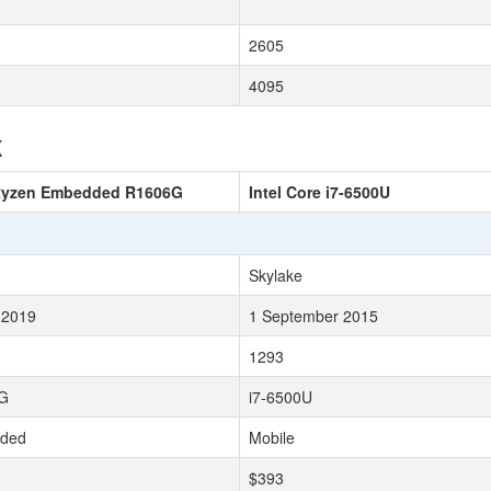
2605
4095
к
yzen Embedded R1606G
Intel Core i7-6500U
Skylake
 2019
1 September 2015
1293
G
i7-6500U
ded
Mobile
$393