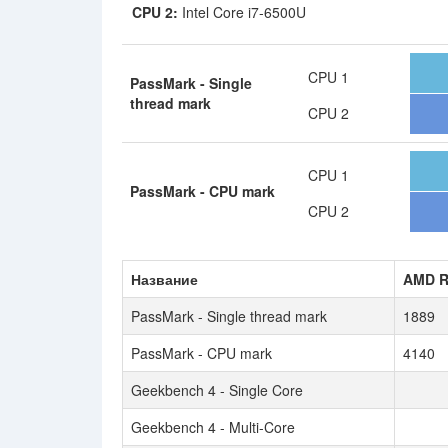
CPU 2:
Intel Core i7-6500U
CPU 1
PassMark - Single
thread mark
CPU 2
CPU 1
PassMark - CPU mark
CPU 2
Название
AMD R
PassMark - Single thread mark
1889
PassMark - CPU mark
4140
Geekbench 4 - Single Core
Geekbench 4 - Multi-Core