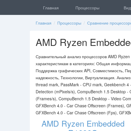
Главная
Процессоры
Вид
Главная
/
Процессоры
/
Сравнение процессор
AMD Ryzen Embedded 
Сравнительный анализ процессоров AMD Ryzen E
характеристикам в категориях: Общая информац
Поддержка графических API, Совместимость, Пер
надежность, Технологии, Виртуализация. Анализ
thread mark, PassMark - CPU mark, Geekbench 4 -
Detection (mPixels/s), CompuBench 1.5 Desktop -
(Frames/s), CompuBench 1.5 Desktop - Video Comp
GFXBench 4.0 - Car Chase Offscreen (Frames), G
GFXBench 4.0 - Car Chase Offscreen (Fps), GFXBe
AMD Ryzen Embedded