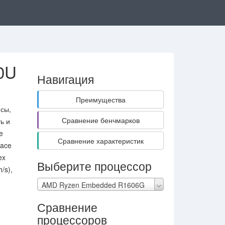
0U
Навигация
Преимущества
сы,
Сравнение бенчмарков
ь и
e
Сравнение характеристик
Face
ex
Выберите процессор
/s),
AMD Ryzen Embedded R1606G
Сравнение
U
процессоров