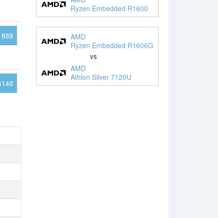
Ryzen Embedded R1600
1889
AMD
Ryzen Embedded R1606G
vs
AMD
Athlon Silver 7120U
4140