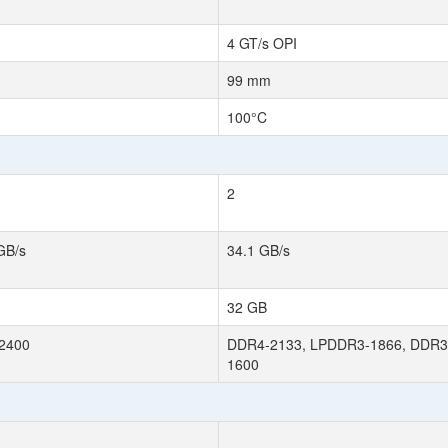
4 GT/s OPI
99 mm
100°C
2
GB/s
34.1 GB/s
32 GB
2400
DDR4-2133, LPDDR3-1866, DDR3
1600