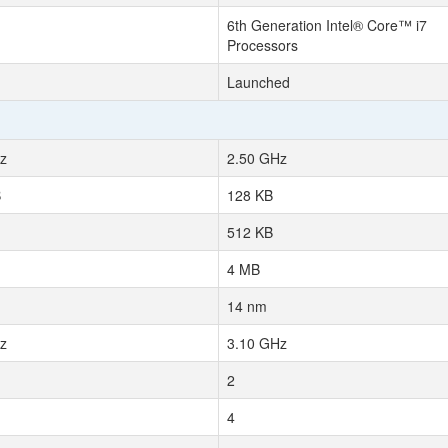
6th Generation Intel® Core™ i7
Processors
Launched
z
2.50 GHz
B
128 KB
512 KB
4 MB
14 nm
z
3.10 GHz
2
4