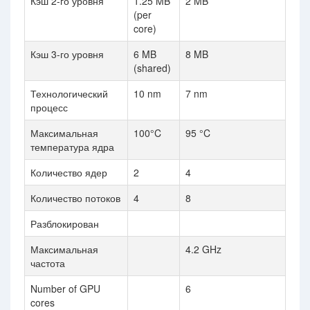
Кэш 2-го уровня
1.25 MB
2 MB
(per
core)
Кэш 3-го уровня
6 MB
8 MB
(shared)
Технологический
10 nm
7 nm
процесс
Максимальная
100°C
95 °C
температура ядра
Количество ядер
2
4
Количество потоков
4
8
Разблокирован
Максимальная
4.2 GHz
частота
Number of GPU
6
cores