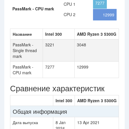
7277
CPU 1
PassMark - CPU mark
CPU 2
12999
Название
Intel 300
AMD Ryzen 3 5300G
PassMark -
3221
3048
Single thread
mark
PassMark -
7277
12999
CPU mark
Сравнение характеристик
Intel 300
AMD Ryzen 3 5300G
Общая информация
Дата выпуска
8 Jan
13 Apr 2021
2024