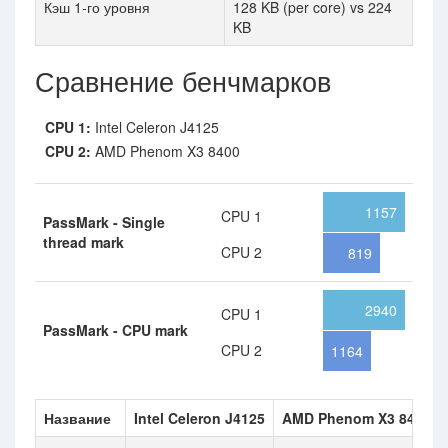
Кэш 1-го уровня
128 KB (per core) vs 224
KB
Сравнение бенчмарков
CPU 1:
Intel Celeron J4125
CPU 2:
AMD Phenom X3 8400
1157
CPU 1
PassMark - Single
thread mark
CPU 2
819
2940
CPU 1
PassMark - CPU mark
CPU 2
1164
Название
Intel Celeron J4125
AMD Phenom X3 8400