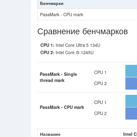
Бенчмарки
PassMark - CPU mark
Сравнение бенчмарков
CPU 1:
Intel Core Ultra 5 134U
CPU 2:
Intel Core i5-1245U
CPU 1
PassMark - Single
thread mark
CPU 2
CPU 1
PassMark - CPU mark
CPU 2
Название
Intel 