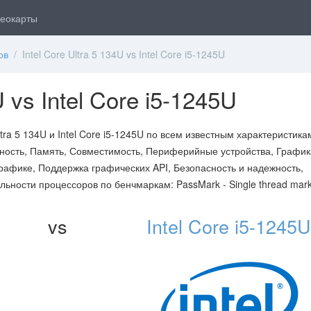
еокарты
ов
/ Intel Core Ultra 5 134U vs Intel Core i5-1245U
U vs Intel Core i5-1245U
ra 5 134U и Intel Core i5-1245U по всем известным характеристика
ость, Память, Совместимость, Периферийные устройства, График
рафике, Поддержка графических API, Безопасность и надежность,
льности процессоров по бенчмаркам: PassMark - Single thread mark
vs
Intel Core i5-1245