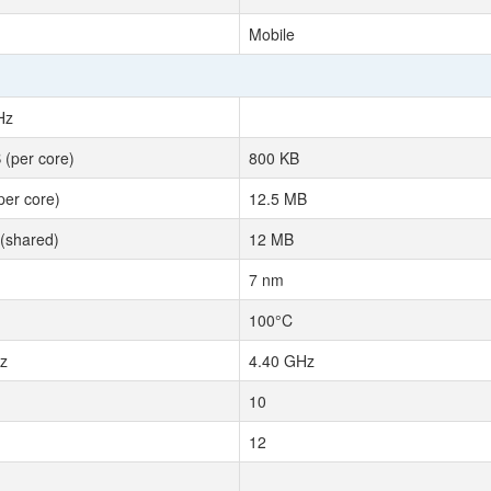
Mobile
Hz
 (per core)
800 KB
per core)
12.5 MB
(shared)
12 MB
7 nm
100°C
z
4.40 GHz
10
12