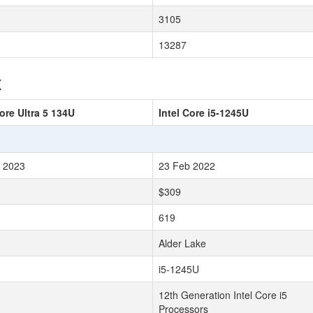
3105
13287
к
Core Ultra 5 134U
Intel Core i5-1245U
 2023
23 Feb 2022
$309
619
Alder Lake
i5-1245U
12th Generation Intel Core i5
Processors