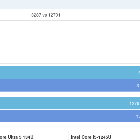
13287 vs 12791
3
1279
1
Core Ultra 5 134U
Intel Core i5-1245U