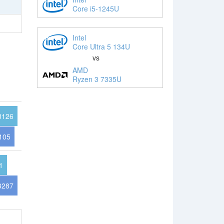
Core i5-1245U
Intel
Core Ultra 5 134U
vs
AMD
Ryzen 3 7335U
3126
105
1
3287