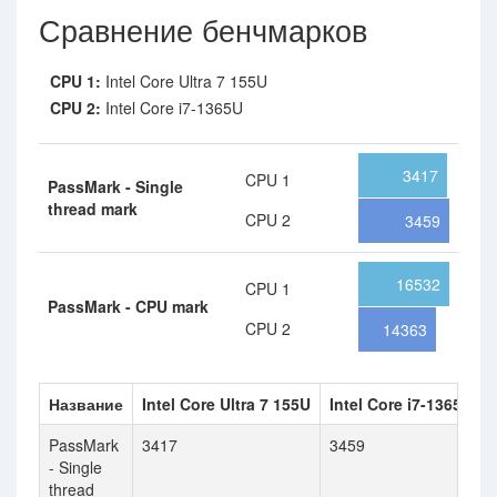
Сравнение бенчмарков
CPU 1:
Intel Core Ultra 7 155U
CPU 2:
Intel Core i7-1365U
3417
CPU 1
PassMark - Single
thread mark
CPU 2
3459
16532
CPU 1
PassMark - CPU mark
CPU 2
14363
Название
Intel Core Ultra 7 155U
Intel Core i7-1365U
PassMark
3417
3459
- Single
thread