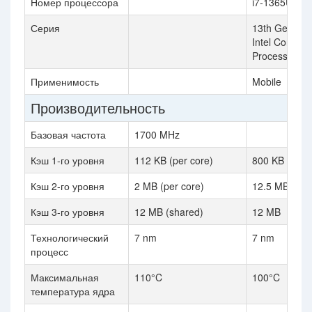
Номер процессора
i7-1365U
Серия
13th Generat
Intel Core i7
Processors
Применимость
Mobile
Производительность
Базовая частота
1700 MHz
Кэш 1-го уровня
112 KB (per core)
800 KB
Кэш 2-го уровня
2 MB (per core)
12.5 MB
Кэш 3-го уровня
12 MB (shared)
12 MB
Технологический
7 nm
7 nm
процесс
Максимальная
110°C
100°C
температура ядра