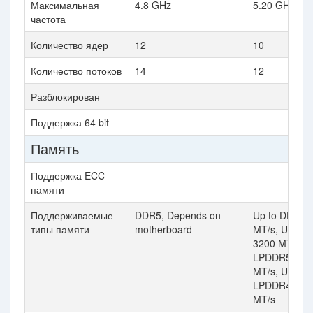
Максимальная
4.8 GHz
5.20 GHz
частота
Количество ядер
12
10
Количество потоков
14
12
Разблокирован
Поддержка 64 bit
Память
Поддержка ECC-
памяти
Поддерживаемые
DDR5, Depends on
Up to DDR5 
типы памяти
motherboard
MT/s, Up to
3200 MT/s, U
LPDDR5/x 6
MT/s, Up to
LPDDR4x 42
MT/s