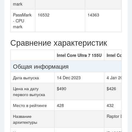
mark
PassMark
16532
14363
- CPU
mark
Сравнение характеристик
Intel Core Ultra 7 155U
Intel Core i
Общая информация
Дата выпуска
14 Dec 2023
4 Jan 2023
Цена на дату
$490
$426
первого выпуска
Место в рейтинге
428
432
Название
Raptor Lake
архитектуры