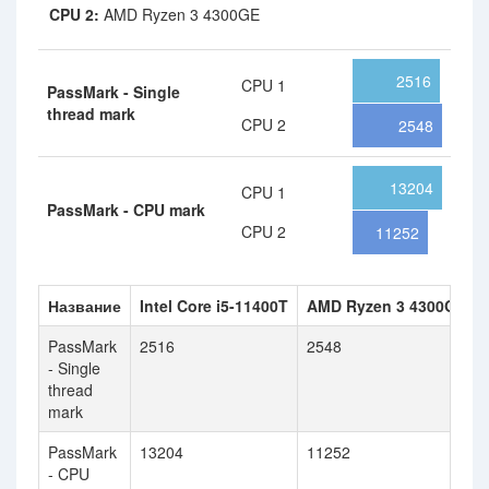
CPU 2:
AMD Ryzen 3 4300GE
2516
CPU 1
PassMark - Single
thread mark
CPU 2
2548
13204
CPU 1
PassMark - CPU mark
CPU 2
11252
Название
Intel Core i5-11400T
AMD Ryzen 3 4300GE
PassMark
2516
2548
- Single
thread
mark
PassMark
13204
11252
- CPU