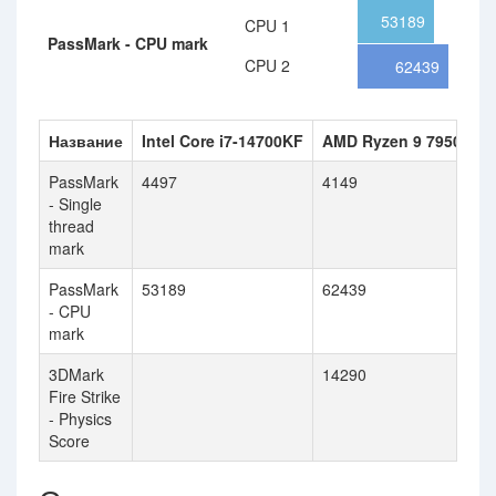
53189
CPU 1
PassMark - CPU mark
CPU 2
62439
Название
Intel Core i7-14700KF
AMD Ryzen 9 7950X3D
PassMark
4497
4149
- Single
thread
mark
PassMark
53189
62439
- CPU
mark
3DMark
14290
Fire Strike
- Physics
Score