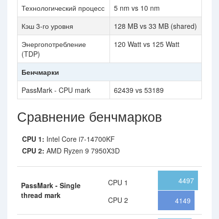
Технологический процесс
5 nm vs 10 nm
Кэш 3-го уровня
128 MB vs 33 MB (shared)
Энергопотребление
120 Watt vs 125 Watt
(TDP)
Бенчмарки
PassMark - CPU mark
62439 vs 53189
Сравнение бенчмарков
CPU 1:
Intel Core i7-14700KF
CPU 2:
AMD Ryzen 9 7950X3D
4497
CPU 1
PassMark - Single
thread mark
CPU 2
4149