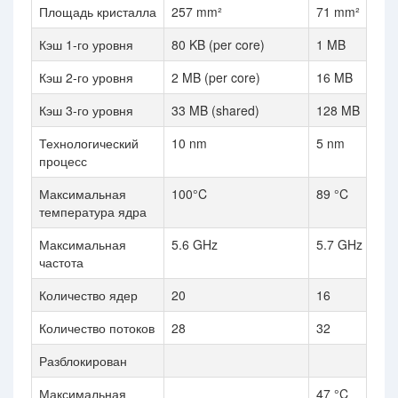
Площадь кристалла
257 mm²
71 mm²
Кэш 1-го уровня
80 KB (per core)
1 MB
Кэш 2-го уровня
2 MB (per core)
16 MB
Кэш 3-го уровня
33 MB (shared)
128 MB
Технологический
10 nm
5 nm
процесс
Максимальная
100°C
89 °C
температура ядра
Максимальная
5.6 GHz
5.7 GHz
частота
Количество ядер
20
16
Количество потоков
28
32
Разблокирован
Максимальная
47 °C