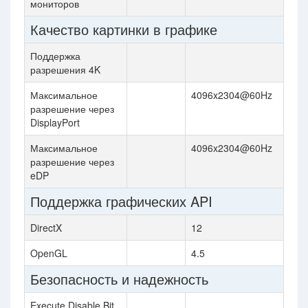
мониторов
Качество картинки в графике
Поддержка
разрешения 4K
Максимальное
4096x2304@60Hz
разрешение через
DisplayPort
Максимальное
4096x2304@60Hz
разрешение через
eDP
Поддержка графических API
DirectX
12
OpenGL
4.5
Безопасность и надежность
Execute Disable Bit