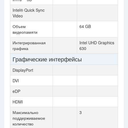
Intel® Quick Sync
Video
Объем
64 GB
видеопамяти
Интегрированная
Intel UHD Graphics
графика
630
Графические интерфейсы
DisplayPort
DVI
eDP
HDMI
Максимально
3
поддерживаемое
количество