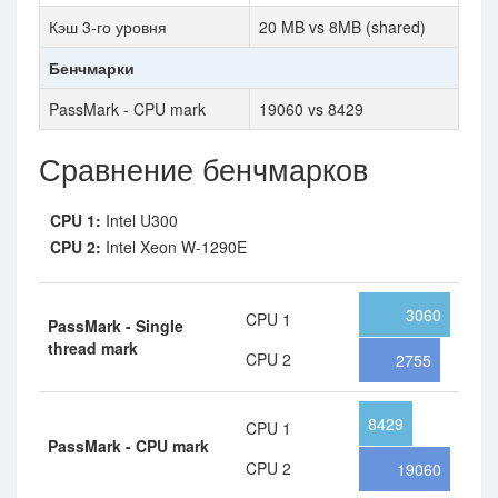
Кэш 3-го уровня
20 MB vs 8MB (shared)
Бенчмарки
PassMark - CPU mark
19060 vs 8429
Сравнение бенчмарков
CPU 1:
Intel U300
CPU 2:
Intel Xeon W-1290E
3060
CPU 1
PassMark - Single
thread mark
CPU 2
2755
8429
CPU 1
PassMark - CPU mark
CPU 2
19060