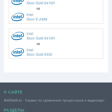
Xeon Gold 6416H
vs
Intel
Xeon E-2488
Intel
Xeon Gold 6416H
vs
Intel
Xeon Gold 6530
О САЙТЕ
AskGeek.io - Сервис по сравнению процессоров и видеокарт.
РАЗДЕЛЫ