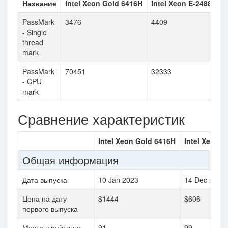
Название
Intel Xeon Gold 6416H
Intel Xeon E-2488
PassMark
3476
4409
- Single
thread
mark
PassMark
70451
32333
- CPU
mark
Сравнение характеристик
Intel Xeon Gold 6416H
Intel Xeon E
Общая информация
Дата выпуска
10 Jan 2023
14 Dec 2023
Цена на дату
$1444
$606
первого выпуска
Место в рейтинге
91
99