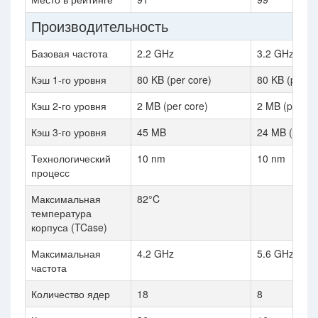
Производительность
Базовая частота
2.2 GHz
3.2 GHz
Кэш 1-го уровня
80 KB (per core)
80 KB (per co
Кэш 2-го уровня
2 MB (per core)
2 MB (per co
Кэш 3-го уровня
45 MB
24 MB (share
Технологический
10 nm
10 nm
процесс
Максимальная
82°C
температура
корпуса (TCase)
Максимальная
4.2 GHz
5.6 GHz
частота
Количество ядер
18
8