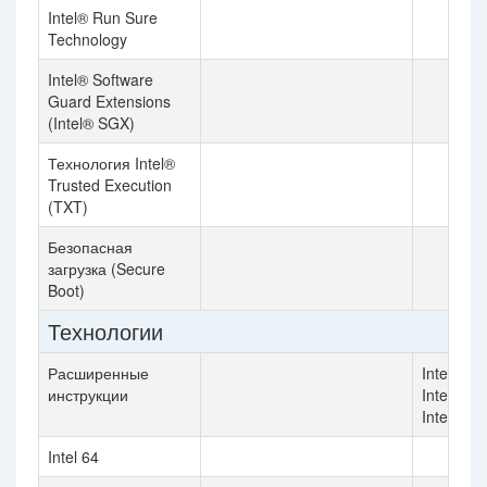
Intel® Run Sure
Technology
Intel® Software
Guard Extensions
(Intel® SGX)
Технология Intel®
Trusted Execution
(TXT)
Безопасная
загрузка (Secure
Boot)
Технологии
Расширенные
Intel AMX
инструкции
Intel AVX
Intel AVX
Intel 64