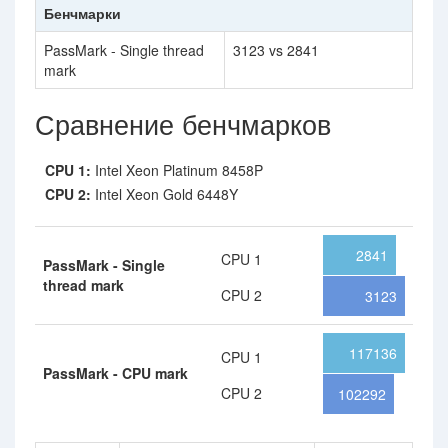
Бенчмарки
PassMark - Single thread
3123 vs 2841
mark
Сравнение бенчмарков
CPU 1:
Intel Xeon Platinum 8458P
CPU 2:
Intel Xeon Gold 6448Y
2841
CPU 1
PassMark - Single
thread mark
CPU 2
3123
117136
CPU 1
PassMark - CPU mark
CPU 2
102292