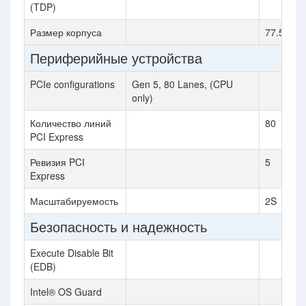
(TDP)
Размер корпуса
77.5mm 
Периферийные устройства
PCIe configurations
Gen 5, 80 Lanes, (CPU
only)
Количество линий
80
PCI Express
Ревизия PCI
5
Express
Масштабируемость
2S
Безопасность и надежность
Execute Disable Bit
(EDB)
Intel® OS Guard