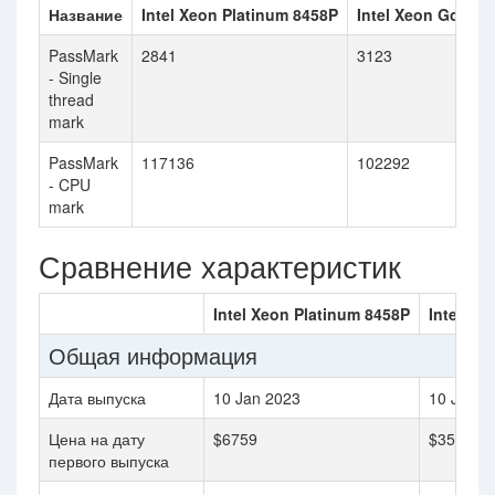
Название
Intel Xeon Platinum 8458P
Intel Xeon Gold 6
PassMark
2841
3123
- Single
thread
mark
PassMark
117136
102292
- CPU
mark
Сравнение характеристик
Intel Xeon Platinum 8458P
Intel Xe
Общая информация
Дата выпуска
10 Jan 2023
10 Jan 2
Цена на дату
$6759
$3583
первого выпуска