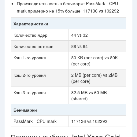
Производительность в бенчмарке PassMark - CPU
mark примерно на 15% больше: 117136 vs 102292
Характеристики
Количество ядер
44 vs 32
Количество потоков
88 vs 64
Кэш 1-го уровня
80 KB (per core) vs 80K
(per core)
Кэш 2-го уровня
2 MB (per core) vs 2MB
(per core)
Кэш 3-го уровня
82.5 MB vs 60 MB
(shared)
Бенчмарки
PassMark - CPU mark
117136 vs 102292
Причины выбрать Intel Xeon Gold