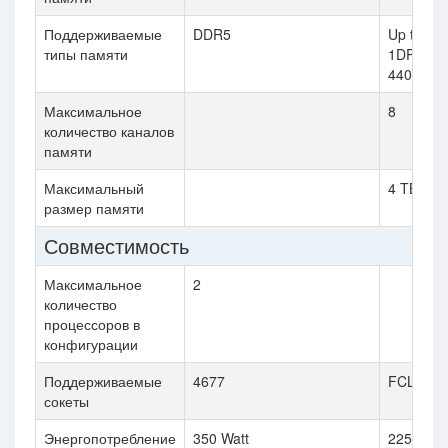
Поддерживаемые
DDR5
Up to DD
типы памяти
1DPC, U
4400 MT
Максимальное
8
количество каналов
памяти
Максимальный
4 TB
размер памяти
Совместимость
Максимальное
2
количество
процессоров в
конфигурации
Поддерживаемые
4677
FCLGA4
сокеты
Энергопотребление
350 Watt
225 Watt