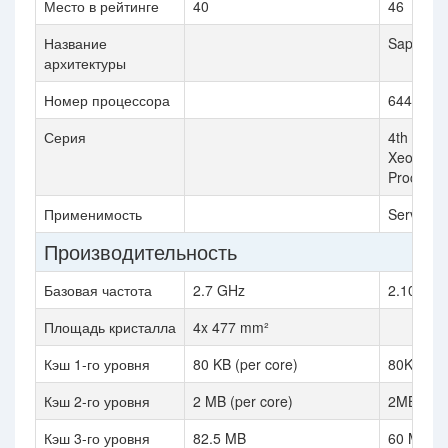
Место в рейтинге
40
46
Название
Sapphire
архитектуры
Номер процессора
6448Y
Серия
4th Gener
Xeon Sca
Processo
Применимость
Server
Производительность
Базовая частота
2.7 GHz
2.10 GHz
Площадь кристалла
4x 477 mm²
Кэш 1-го уровня
80 KB (per core)
80K (per 
Кэш 2-го уровня
2 MB (per core)
2MB (per
Кэш 3-го уровня
82.5 MB
60 MB (s