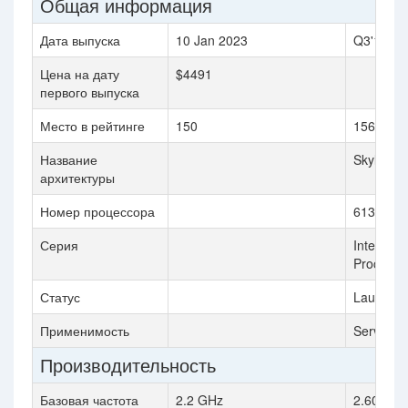
Общая информация
Дата выпуска
10 Jan 2023
Q3'17
Цена на дату
$4491
первого выпуска
Место в рейтинге
150
156
Название
Skylake
архитектуры
Номер процессора
6132
Серия
Intel® X
Processo
Статус
Launche
Применимость
Server
Производительность
Базовая частота
2.2 GHz
2.60 GHz