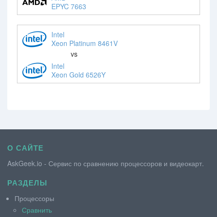
EPYC 7663
Intel
Xeon Platinum 8461V
vs
Intel
Xeon Gold 6526Y
О САЙТЕ
AskGeek.io - Сервис по сравнению процессоров и видеокарт.
РАЗДЕЛЫ
Процессоры
Сравнить