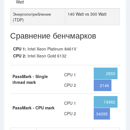
Watt
Энергопотребление
140 Watt vs 300 Watt
(TDP)
Сравнение бенчмарков
CPU 1:
Intel Xeon Platinum 8461V
CPU 2:
Intel Xeon Gold 6132
2855
CPU 1
PassMark - Single
thread mark
CPU 2
2146
74982
CPU 1
PassMark - CPU mark
CPU 2
34095