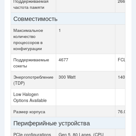
Поддерживаемая
2666 MH
частота памяти
Совместимость
Максимальное
1
количество
процессоров в
конфигурации
Поддерживаемые
4677
FCLGA3
сокеты
Энергопотребление
300 Watt
140 Watt
(TDP)
Low Halogen
Options Available
Размер корпуса
76.0mm 
Периферийные устройства
PCIe configurations
Gen 5, 80 Lanes, (CPU