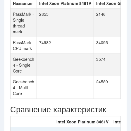
Название
Intel Xeon Platinum 8461V
Intel Xeon Gold 
PassMark -
2855
2146
Single
thread
mark
PassMark -
74982
34095
CPU mark
Geekbench
3574
4 - Single
Core
Geekbench
24589
4 - Multi-
Core
Сравнение характеристик
Intel Xeon Platinum 8461V
Intel Xe