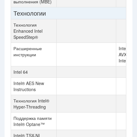
выполнения (MBE)
Технологии
Технология
Enhanced Intel
SpeedStep®
Расширенные
Intel® SS
инструкции
AVX, Inte
Intel® A
Intel 64
Intel® AES New
Instructions
Технология Intel®
Hyper-Threading
Поддержка памяти
Intel® Optane™
Intel® TSX-NI