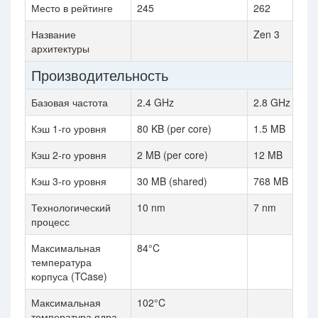
Место в рейтинге
245
262
Название
Zen 3
архитектуры
Производительность
Базовая частота
2.4 GHz
2.8 GHz
Кэш 1-го уровня
80 KB (per core)
1.5 MB
Кэш 2-го уровня
2 MB (per core)
12 MB
Кэш 3-го уровня
30 MB (shared)
768 MB
Технологический
10 nm
7 nm
процесс
Максимальная
84°C
температура
корпуса (TCase)
Максимальная
102°C
температура ядра