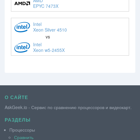
AMD
EPYC 7473X
Intel
Xeon Silver 4510
vs
Intel
Xeon w5-2455X
О САЙТЕ
AskGeek.io - Сервис по сравнению процессоров и видеокарт.
РАЗДЕЛЫ
Процессоры
Сравнить