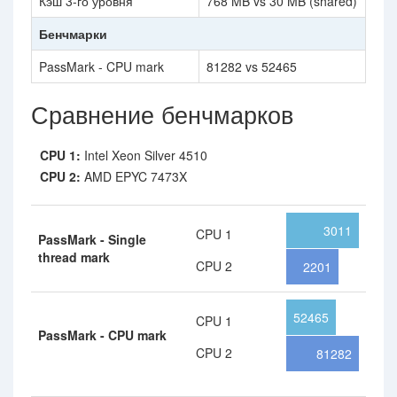
Кэш 3-го уровня
768 MB vs 30 MB (shared)
Бенчмарки
PassMark - CPU mark
81282 vs 52465
Сравнение бенчмарков
CPU 1:
Intel Xeon Silver 4510
CPU 2:
AMD EPYC 7473X
3011
CPU 1
PassMark - Single
thread mark
CPU 2
2201
52465
CPU 1
PassMark - CPU mark
CPU 2
81282