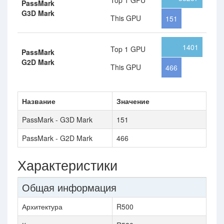
Top 1 GPU
PassMark
G3D Mark
This GPU
151
1401
Top 1 GPU
PassMark
G2D Mark
This GPU
466
Название
Значение
PassMark - G3D Mark
151
PassMark - G2D Mark
466
Характеристики
Общая информация
Архитектура
R500