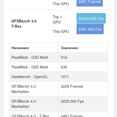
2461 Frames
This GPU
Top 1
69225.000 Fps
GFXBench 4.0
GPU
T-Rex
2461.000 Fps
This GPU
Название
Значение
PassMark - G3D Mark
516
PassMark - G2D Mark
636
Geekbench - OpenCL
1071
GFXBench 4.0 -
2225 Frames
Manhattan
GFXBench 4.0 -
2225.000 Fps
Manhattan
GFXBench 4.0 - T-Rex
2461 Frames