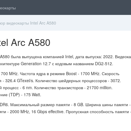
еокарты
р видеокарты Intel Arc A580
el Arc A580
 A580 была выпущена компанией Intel, дата выпуска: 2022. Видеок
рхитектуре Generation 12.7 с кодовым названием DG2-512.
1700 MHz. Частота ядра в режиме Boost - 1700 MHz. Скорость
 - 326.4 GTexel/s. Количество шейдерных процессоров - 3072.
 процесс - 6 nm. Количество транзисторов - 21700 million.
ие (TDP) - 175 Watt.
DR6. Максимальный размер памяти - 8 GB. Ширина шины памяти -
мяти - 2000 MHz, 16 Gbps effective. Пропускная способность памяти 