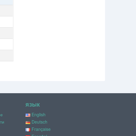
ЯЗЫК
ие
English
ти
Deutsch
Française