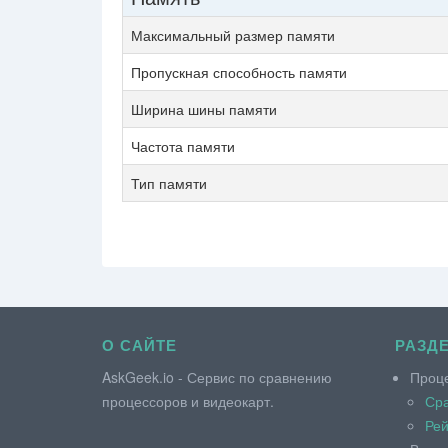
Максимальный размер памяти
Пропускная способность памяти
Ширина шины памяти
Частота памяти
Тип памяти
О САЙТЕ
РАЗД
AskGeek.io - Сервис по сравнению
Проц
процессоров и видеокарт.
Сра
Рей