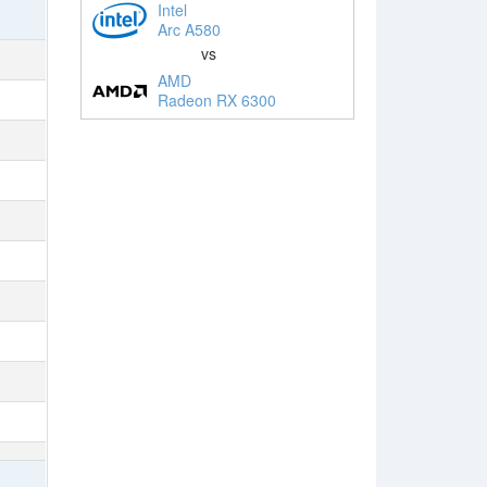
Intel
Arc A580
vs
AMD
Radeon RX 6300