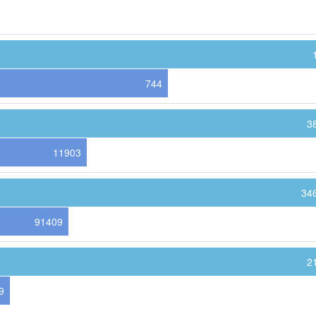
744
3
11903
34
91409
2
9