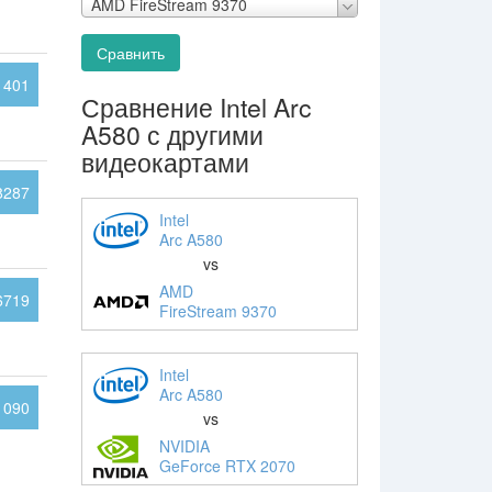
AMD FireStream 9370
Сравнить
1401
Сравнение Intel Arc
A580 с другими
видеокартами
8287
Intel
Arc A580
vs
AMD
6719
FireStream 9370
Intel
Arc A580
1090
vs
NVIDIA
GeForce RTX 2070