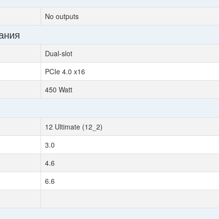
No outputs
ания
Dual-slot
PCIe 4.0 x16
450 Watt
12 Ultimate (12_2)
3.0
4.6
6.6