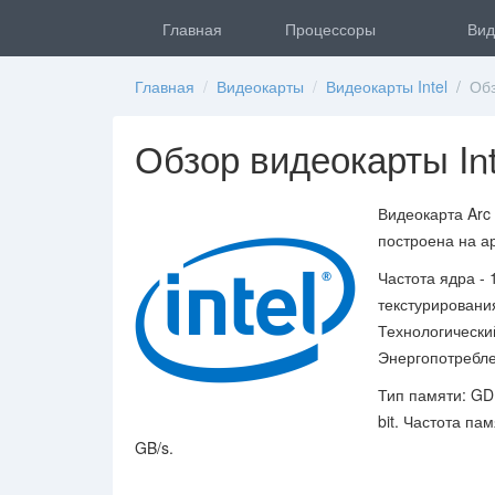
Главная
Процессоры
Вид
Главная
/
Видеокарты
/
Видеокарты Intel
/ Обзо
Обзор видеокарты Int
Видеокарта Arc
построена на а
Частота ядра - 
текстурирования
Технологический
Энергопотреблен
Тип памяти: GD
bit. Частота па
GB/s.