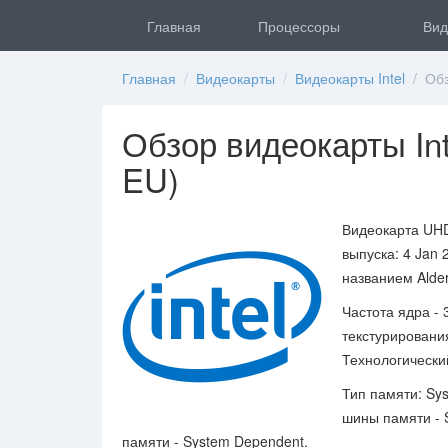
Главная
Процессоры
Вид
Главная
/
Видеокарты
/
Видеокарты Intel
/ Обзо
Обзор видеокарты Int
EU)
Видеокарта UHD
выпуска: 4 Jan 
названием Alde
Частота ядра - 
текстурирования
Технологический
Тип памяти: Sy
шины памяти - 
памяти - System Dependent.