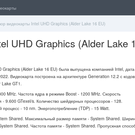
еокарты
р видеокарты Intel UHD Graphics (Alder Lake 16 EU)
el UHD Graphics (Alder Lake 
 Graphics (Alder Lake 16 EU) была выпущена компанией Intel, дата
2022. Видеокарта построена на архитектуре Generation 12.2 с кодо
r Lake GT1.
300 MHz. Частота ядра в режиме Boost - 1200 MHz. Скорость
 - 9.600 GTexel/s. Количество шейдерных процессоров - 128.
 процесс - 10 nm. Энергопотребление (TDP) - 15 Watt.
stem Shared. Максимальный размер памяти - System Shared. Шири
System Shared. Частота памяти - System Shared. Пропускная спосо