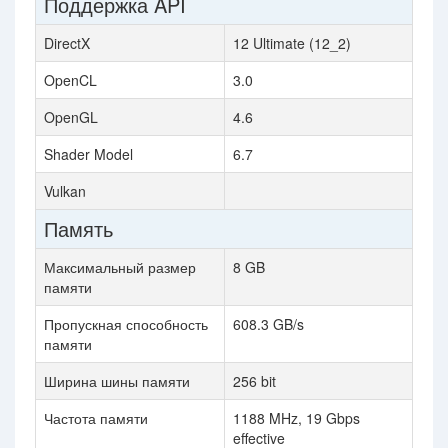
Поддержка API
DirectX
12 Ultimate (12_2)
OpenCL
3.0
OpenGL
4.6
Shader Model
6.7
Vulkan
Память
Максимальный размер
8 GB
памяти
Пропускная способность
608.3 GB/s
памяти
Ширина шины памяти
256 bit
Частота памяти
1188 MHz, 19 Gbps
effective