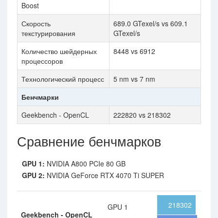
Boost
Скорость
689.0 GTexel/s vs 609.1
текстурирования
GTexel/s
Количество шейдерных
8448 vs 6912
процессоров
Технологический процесс
5 nm vs 7 nm
Бенчмарки
Geekbench - OpenCL
222820 vs 218302
Сравнение бенчмарков
GPU 1:
NVIDIA A800 PCIe 80 GB
GPU 2:
NVIDIA GeForce RTX 4070 Ti SUPER
218302
GPU 1
Geekbench - OpenCL