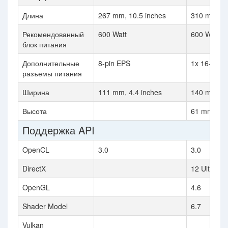
Длина
267 mm, 10.5 inches
310 mm, 12
Рекомендованный
600 Watt
600 Watt
блок питания
Дополнительные
8-pin EPS
1x 16-pin
разъемы питания
Ширина
111 mm, 4.4 inches
140 mm, 5.
Высота
61 mm, 2.4
Поддержка API
OpenCL
3.0
3.0
DirectX
12 Ultimate
OpenGL
4.6
Shader Model
6.7
Vulkan