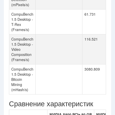
(mPixels/s)
CompuBench
61.731
1.5 Desktop -
T-Rex
(Frames/s)
CompuBench
116.521
1.5 Desktop -
Video
Composition
(Frames/s)
CompuBench
3080.809
1.5 Desktop -
Bitcoin
Mining
(mHash/s)
Сравнение характеристик
NVIDIA A800 PCIe 80 GB
NVIDIA Ge