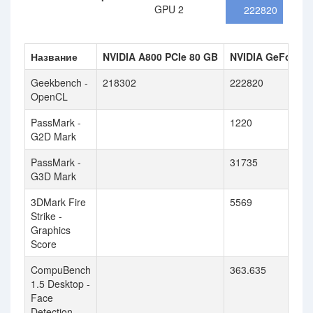
GPU 2
222820
Название
NVIDIA A800 PCIe 80 GB
NVIDIA GeForce 
Geekbench -
218302
222820
OpenCL
PassMark -
1220
G2D Mark
PassMark -
31735
G3D Mark
3DMark Fire
5569
Strike -
Graphics
Score
CompuBench
363.635
1.5 Desktop -
Face
Detection