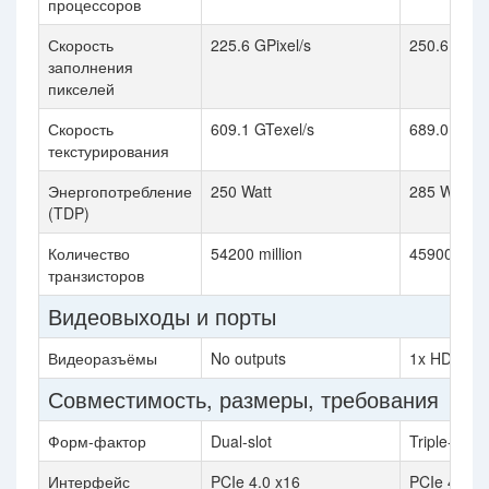
процессоров
Скорость
225.6 GPixel/s
250.6 GPixe
заполнения
пикселей
Скорость
609.1 GTexel/s
689.0 GTex
текстурирования
Энергопотребление
250 Watt
285 Watt
(TDP)
Количество
54200 million
45900 milli
транзисторов
Видеовыходы и порты
Видеоразъёмы
No outputs
1x HDMI 2.1
Совместимость, размеры, требования
Форм-фактор
Dual-slot
Triple-slot
Интерфейс
PCIe 4.0 x16
PCIe 4.0 x