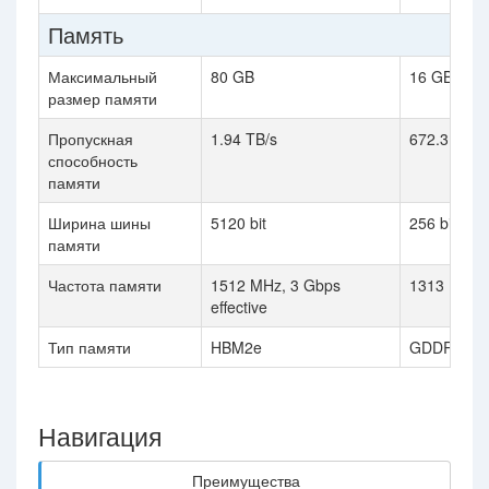
Память
Максимальный
80 GB
16 GB
размер памяти
Пропускная
1.94 TB/s
672.3 GB/s
способность
памяти
Ширина шины
5120 bit
256 bit
памяти
Частота памяти
1512 MHz, 3 Gbps
1313 MHz, 
effective
Тип памяти
HBM2e
GDDR6X
Навигация
Преимущества