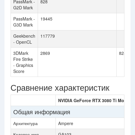
PassMark -
828
G2D Mark
PassMark -
19445
G3D Mark
Geekbench
117779
- OpenCL
3DMark
2869
8281
Fire Strike
- Graphics
Score
Сравнение характеристик
NVIDIA GeForce RTX 3080 Ti Mobile
Общая информация
Архитектура
Ampere
Кодовое имя
GA103