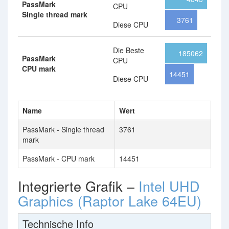
PassMark
CPU
Single thread mark
3761
Diese CPU
Die Beste
185062
PassMark
CPU
CPU mark
14451
Diese CPU
Name
Wert
PassMark - Single thread
3761
mark
PassMark - CPU mark
14451
Integrierte Grafik –
Intel UHD
Graphics (Raptor Lake 64EU)
Technische Info