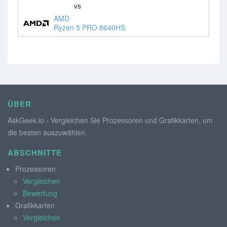
vs
AMD
Ryzen 5 PRO 8640HS
ÜBER
AskGeek.io - Vergleichen Sie Prozessoren und Grafikkarten, um
die besten auszuwählen.
ABSCHNITTE
Prozessoren
Vergleichen
Bewertung
Grafikkarten
Vergleichen