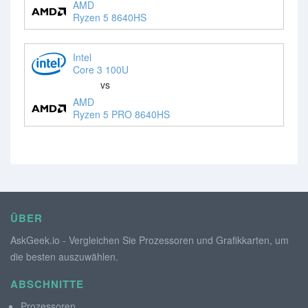
AMD
Ryzen 5 8640HS
Intel
Core 3 100U
vs
AMD
Ryzen 5 PRO 8640HS
ÜBER
AskGeek.io - Vergleichen Sie Prozessoren und Grafikkarten, um
die besten auszuwählen.
ABSCHNITTE
Prozessoren