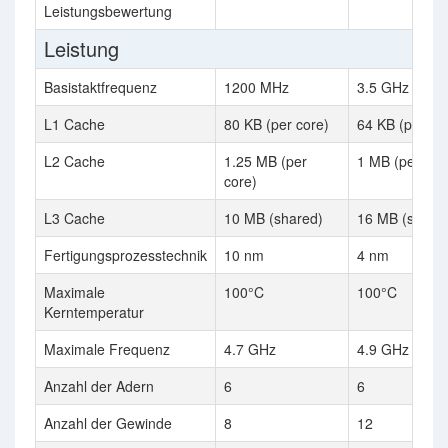
Leistungsbewertung
Leistung
Basistaktfrequenz
1200 MHz
3.5 GHz
L1 Cache
80 KB (per core)
64 KB (per co
L2 Cache
1.25 MB (per
1 MB (per cor
core)
L3 Cache
10 MB (shared)
16 MB (share
Fertigungsprozesstechnik
10 nm
4 nm
Maximale
100°C
100°C
Kerntemperatur
Maximale Frequenz
4.7 GHz
4.9 GHz
Anzahl der Adern
6
6
Anzahl der Gewinde
8
12