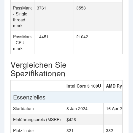
PassMark
3761
3553
- Single
thread
mark
PassMark
14451
21042
- CPU
mark
Vergleichen Sie
Spezifikationen
Intel Core 3 100U
AMD Ryzen 5
Essenzielles
Startdatum
8 Jan 2024
16 Apr 2024
Einführungspreis (MSRP)
$426
Platz in der
321
332