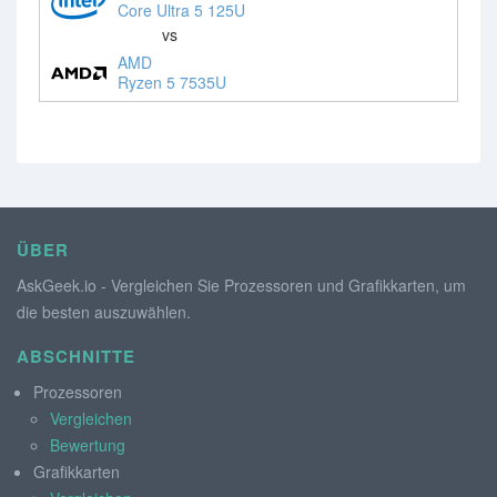
Core Ultra 5 125U
vs
AMD
Ryzen 5 7535U
ÜBER
AskGeek.io - Vergleichen Sie Prozessoren und Grafikkarten, um
die besten auszuwählen.
ABSCHNITTE
Prozessoren
Vergleichen
Bewertung
Grafikkarten