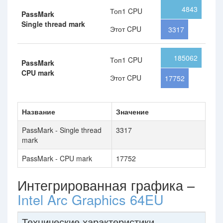
4843
Топ1 CPU
PassMark
Single thread mark
Этот CPU
3317
185062
Топ1 CPU
PassMark
CPU mark
Этот CPU
17752
Название
Значение
PassMark - Single thread
3317
mark
PassMark - CPU mark
17752
Интегрированная графика –
Intel Arc Graphics 64EU
Технические характеристики