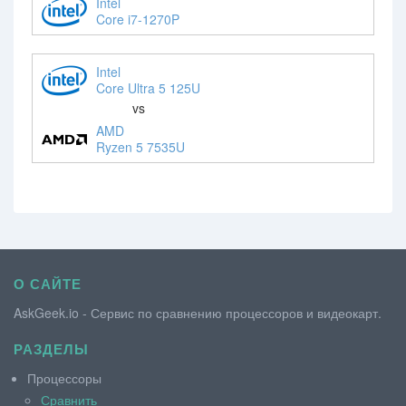
Intel
Core i7-1270P
Intel
Core Ultra 5 125U
vs
AMD
Ryzen 5 7535U
О САЙТЕ
AskGeek.io - Сервис по сравнению процессоров и видеокарт.
РАЗДЕЛЫ
Процессоры
Сравнить