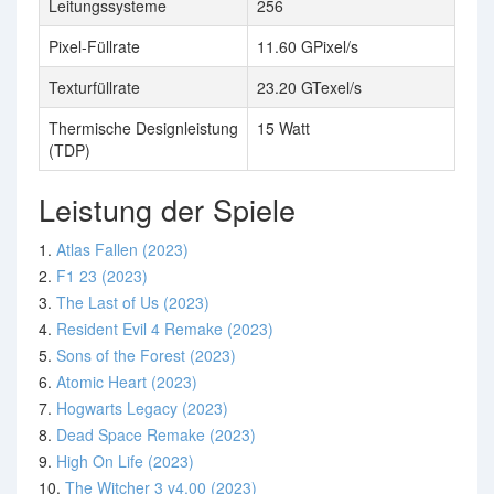
Leitungssysteme
256
Pixel-Füllrate
11.60 GPixel/s
Texturfüllrate
23.20 GTexel/s
Thermische Designleistung
15 Watt
(TDP)
Leistung der Spiele
1.
Atlas Fallen (2023)
2.
F1 23 (2023)
3.
The Last of Us (2023)
4.
Resident Evil 4 Remake (2023)
5.
Sons of the Forest (2023)
6.
Atomic Heart (2023)
7.
Hogwarts Legacy (2023)
8.
Dead Space Remake (2023)
9.
High On Life (2023)
10.
The Witcher 3 v4.00 (2023)