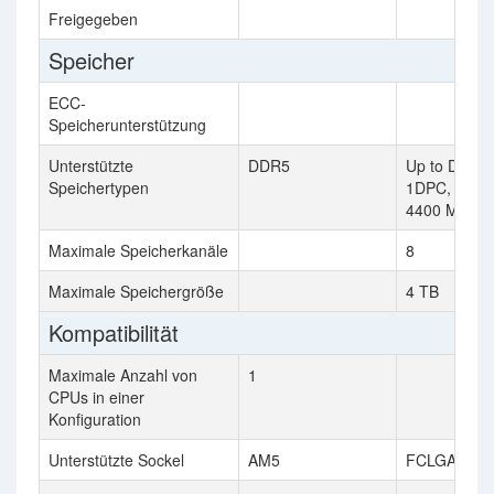
Freigegeben
Speicher
ECC-
Speicherunterstützung
Unterstützte
DDR5
Up to DDR5
Speichertypen
1DPC, Up t
4400 MT/s 
Maximale Speicherkanäle
8
Maximale Speichergröße
4 TB
Kompatibilität
Maximale Anzahl von
1
CPUs in einer
Konfiguration
Unterstützte Sockel
AM5
FCLGA4677