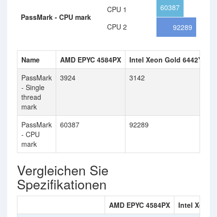
60387
CPU 1
PassMark - CPU mark
CPU 2
92289
Name
AMD EPYC 4584PX
Intel Xeon Gold 6442Y
PassMark
3924
3142
- Single
thread
mark
PassMark
60387
92289
- CPU
mark
Vergleichen Sie
Spezifikationen
AMD EPYC 4584PX
Intel Xeon 