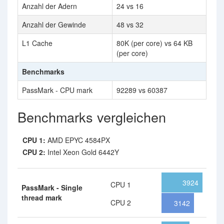
Anzahl der Adern
24 vs 16
Anzahl der Gewinde
48 vs 32
L1 Cache
80K (per core) vs 64 KB
(per core)
Benchmarks
PassMark - CPU mark
92289 vs 60387
Benchmarks vergleichen
CPU 1:
AMD EPYC 4584PX
CPU 2:
Intel Xeon Gold 6442Y
3924
CPU 1
PassMark - Single
thread mark
CPU 2
3142