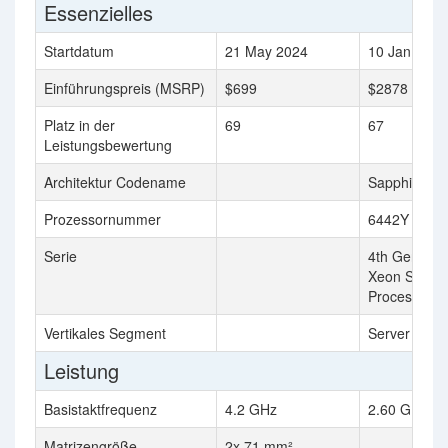
Essenzielles
Startdatum
21 May 2024
10 Jan 2023
Einführungspreis (MSRP)
$699
$2878
Platz in der
69
67
Leistungsbewertung
Architektur Codename
Sapphire Ra
Prozessornummer
6442Y
Serie
4th Generati
Xeon Scalab
Processors
Vertikales Segment
Server
Leistung
Basistaktfrequenz
4.2 GHz
2.60 GHz
Matrizengröße
2x 71 mm²