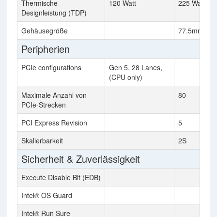
Thermische
120 Watt
225 Watt
Designleistung (TDP)
Gehäusegröße
77.5mm x 5
Peripherien
PCIe configurations
Gen 5, 28 Lanes,
(CPU only)
Maximale Anzahl von
80
PCIe-Strecken
PCI Express Revision
5
Skalierbarkeit
2S
Sicherheit & Zuverlässigkeit
Execute Disable Bit (EDB)
Intel® OS Guard
Intel® Run Sure