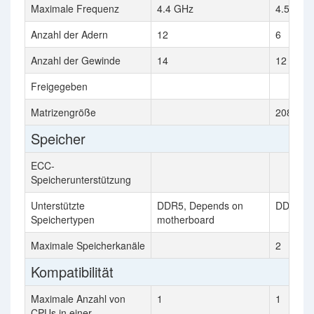
Maximale Frequenz
4.4 GHz
4.5 GHz
Anzahl der Adern
12
6
Anzahl der Gewinde
14
12
Freigegeben
Matrizengröße
208 mm
Speicher
ECC-
Speicherunterstützung
Unterstützte
DDR5, Depends on
DDR5-4
Speichertypen
motherboard
Maximale Speicherkanäle
2
Kompatibilität
Maximale Anzahl von
1
1
CPUs in einer