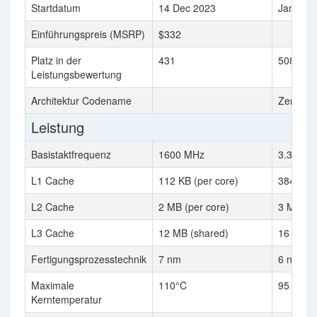
Startdatum
14 Dec 2023
Jan 202
Einführungspreis (MSRP)
$332
Platz in der
431
508
Leistungsbewertung
Architektur Codename
Zen 3+
Leistung
Basistaktfrequenz
1600 MHz
3.3 GHz
L1 Cache
112 KB (per core)
384 KB
L2 Cache
2 MB (per core)
3 MB
L3 Cache
12 MB (shared)
16 MB
Fertigungsprozesstechnik
7 nm
6 nm
Maximale
110°C
95 °C
Kerntemperatur