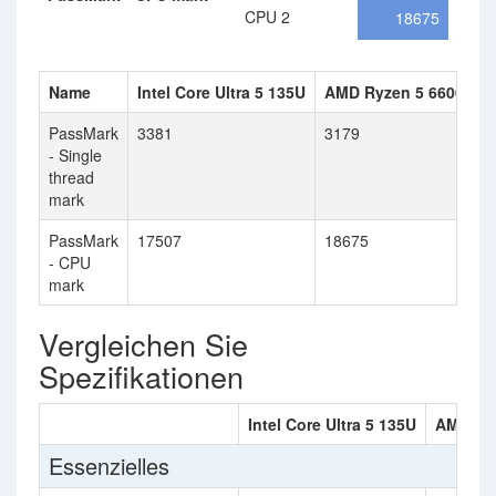
CPU 2
18675
Name
Intel Core Ultra 5 135U
AMD Ryzen 5 6600H
PassMark
3381
3179
- Single
thread
mark
PassMark
17507
18675
- CPU
mark
Vergleichen Sie
Spezifikationen
Intel Core Ultra 5 135U
AMD Ry
Essenzielles