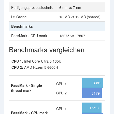
Fertigungsprozesstechnik
6 nm vs 7 nm
L3 Cache
16 MB vs 12 MB (shared)
Benchmarks
PassMark - CPU mark
18675 vs 17507
Benchmarks vergleichen
CPU 1:
Intel Core Ultra 5 135U
CPU 2:
AMD Ryzen 5 6600H
3381
CPU 1
PassMark - Single
thread mark
CPU 2
3179
17507
CPU 1
PassMark - CPU mark