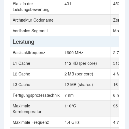
Platz in der
431
450
Leistungsbewertung
Architektur Codename
Zen 3+
Vertikales Segment
Mobile
Leistung
Basistaktfrequenz
1600 MHz
2.7 GHz
L1 Cache
112 KB (per core)
512 KB
L2 Cache
2 MB (per core)
4 MB
L3 Cache
12 MB (shared)
16 MB
Fertigungsprozesstechnik
7 nm
6 nm
Maximale
110°C
95 °C
Kerntemperatur
Maximale Frequenz
4.4 GHz
4.7 GHz