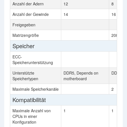
Anzahl der Adern
12
8
Anzahl der Gewinde
14
16
Freigegeben
Matrizengröße
208 mm
Speicher
ECC-
Speicherunterstützung
Unterstützte
DDR5, Depends on
DDR5-4
Speichertypen
motherboard
Maximale Speicherkanäle
2
Kompatibilität
Maximale Anzahl von
1
1
CPUs in einer
Konfiguration