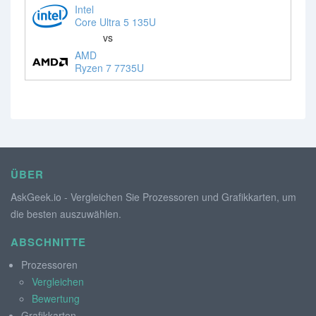
Intel
Core Ultra 5 135U
vs
AMD
Ryzen 7 7735U
ÜBER
AskGeek.io - Vergleichen Sie Prozessoren und Grafikkarten, um
die besten auszuwählen.
ABSCHNITTE
Prozessoren
Vergleichen
Bewertung
Grafikkarten