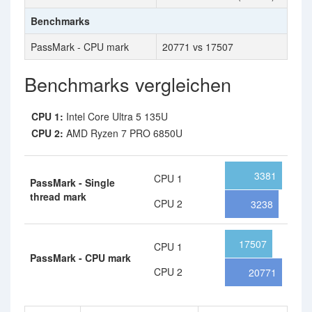
Benchmarks
PassMark - CPU mark
20771 vs 17507
Benchmarks vergleichen
CPU 1:
Intel Core Ultra 5 135U
CPU 2:
AMD Ryzen 7 PRO 6850U
3381
CPU 1
PassMark - Single
thread mark
CPU 2
3238
17507
CPU 1
PassMark - CPU mark
CPU 2
20771