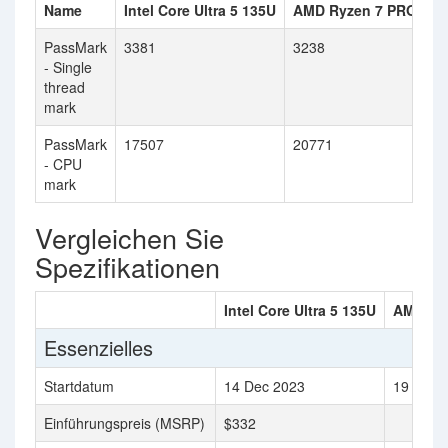
Name
Intel Core Ultra 5 135U
AMD Ryzen 7 PRO 685
PassMark
3381
3238
- Single
thread
mark
PassMark
17507
20771
- CPU
mark
Vergleichen Sie
Spezifikationen
Intel Core Ultra 5 135U
AMD Ry
Essenzielles
Startdatum
14 Dec 2023
19 Apr 
Einführungspreis (MSRP)
$332