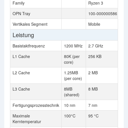
Family
Ryzen 3
OPN Tray
100-000000586
Vertikales Segment
Mobile
Leistung
Basistaktfrequenz
1200 MHz
2.7 GHz
L1 Cache
80K (per
256 KB
core)
L2 Cache
1.25MB
2 MB
(per core)
L3 Cache
8MB
8 MB
(shared)
Fertigungsprozesstechnik
10 nm
7 nm
Maximale
100°C
95 °C
Kerntemperatur