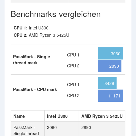
Benchmarks vergleichen
CPU 1:
Intel U300
CPU 2:
AMD Ryzen 3 5425U
3060
CPU 1
PassMark - Single
thread mark
CPU 2
2890
8429
CPU 1
PassMark - CPU mark
CPU 2
11171
Name
Intel U300
AMD Ryzen 3 5425U
PassMark -
3060
2890
Single thread