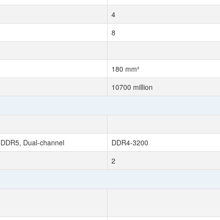
4
8
180 mm²
10700 million
DDR5, Dual-channel
DDR4-3200
2