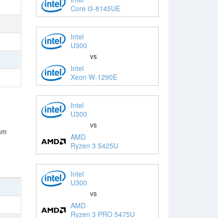
Core i3-8145UE
Intel
U300
vs
Intel
Xeon W-1290E
Intel
U300
vs
 nm
AMD
Ryzen 3 5425U
Intel
U300
vs
AMD
Ryzen 3 PRO 5475U