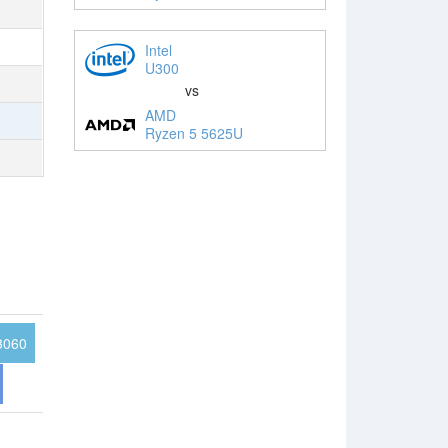
Intel
U300
vs
AMD
Ryzen 5 5625U
3060