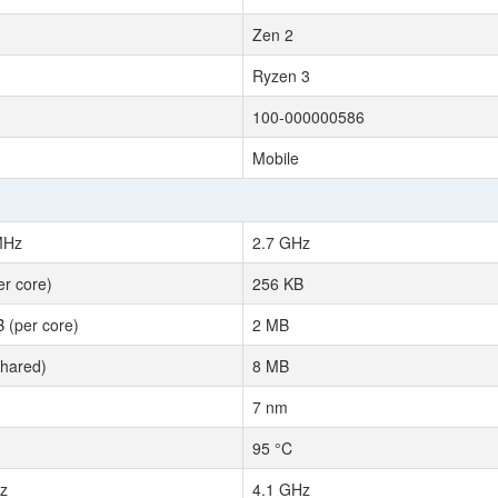
Zen 2
Ryzen 3
100-000000586
Mobile
MHz
2.7 GHz
er core)
256 KB
 (per core)
2 MB
hared)
8 MB
7 nm
95 °C
z
4.1 GHz