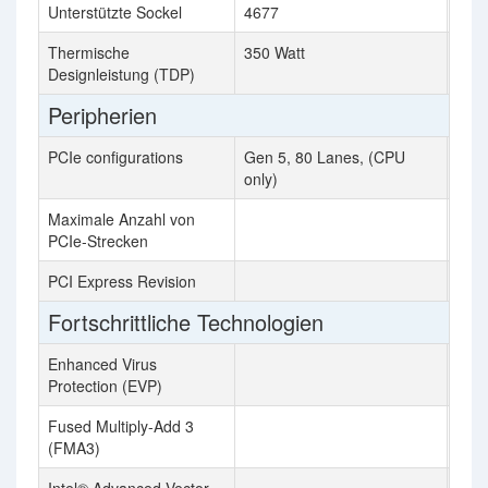
Unterstützte Sockel
4677
WR
Thermische
350 Watt
280 
Designleistung (TDP)
Peripherien
PCIe configurations
Gen 5, 80 Lanes, (CPU
only)
Maximale Anzahl von
128
PCIe-Strecken
PCI Express Revision
4.0
Fortschrittliche Technologien
Enhanced Virus
Protection (EVP)
Fused Multiply-Add 3
(FMA3)