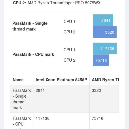
CPU 2:
AMD Ryzen Threadripper PRO 5975WX
2841
CPU 1
PassMark - Single
thread mark
CPU 2
3320
117136
CPU 1
PassMark - CPU mark
CPU 2
75716
Name
Intel Xeon Platinum 8458P
AMD Ryzen Thread
PassMark
2841
3320
- Single
thread
mark
PassMark
117136
75716
- CPU