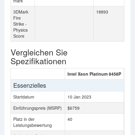
mark
3DMark
18893
Fire
Strike -
Physics
Score
Vergleichen Sie
Spezifikationen
Intel Xeon Platinum 8458P
AMD
Essenzielles
Startdatum
10 Jan 2023
8 M
Einführungspreis (MSRP)
$6759
$32
Platz in der
40
36
Leistungsbewertung