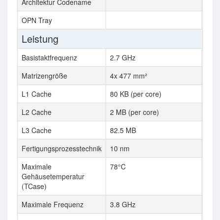
Architektur Codename
Zen
OPN Tray
100
Leistung
Basistaktfrequenz
2.7 GHz
4.1
Matrizengröße
4x 477 mm²
81 
L1 Cache
80 KB (per core)
2 M
L2 Cache
2 MB (per core)
16 
L3 Cache
82.5 MB
128
Fertigungsprozesstechnik
10 nm
7 n
Maximale
78°C
95 °
Gehäusetemperatur
(TCase)
Maximale Frequenz
3.8 GHz
4.5