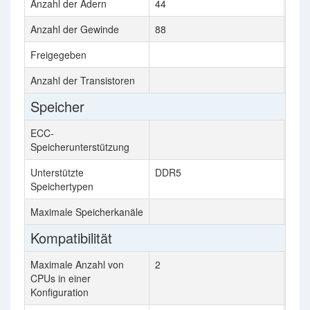
Anzahl der Adern
44
32
Anzahl der Gewinde
88
64
Freigegeben
Anzahl der Transistoren
1660
Speicher
ECC-
Speicherunterstützung
Unterstützte
DDR5
DDR
Speichertypen
Maximale Speicherkanäle
8
Kompatibilität
Maximale Anzahl von
2
1
CPUs in einer
Konfiguration