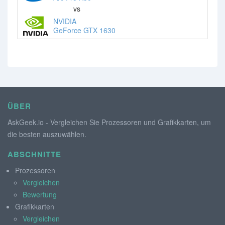
vs
NVIDIA
GeForce GTX 1630
ÜBER
AskGeek.io - Vergleichen Sie Prozessoren und Grafikkarten, um
die besten auszuwählen.
ABSCHNITTE
Prozessoren
Vergleichen
Bewertung
Grafikkarten
Vergleichen