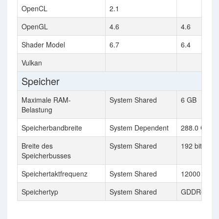
OpenCL
2.1
OpenGL
4.6
4.6
Shader Model
6.7
6.4
Vulkan
Speicher
Maximale RAM-
System Shared
6 GB
Belastung
Speicherbandbreite
System Dependent
288.0 GB/s
Breite des
System Shared
192 bit
Speicherbusses
Speichertaktfrequenz
System Shared
12000 MHz
Speichertyp
System Shared
GDDR6