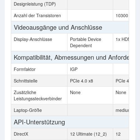
Designleistung (TDP)
Anzahl der Transistoren
10300 millio
Videoausgänge und Anschlüsse
Display-Anschlüsse
Portable Device
1x HDMI, 3x
Dependent
Kompatibilität, Abmessungen und Anforderu
Formfaktor
IGP
Schnittstelle
PCIe 4.0 x8
PCIe 4.0 x1
Zusätzliche
None
None
Leistungssteckverbinder
Laptop-Größe
medium siz
API-Unterstützung
DirectX
12 Ultimate (12_2)
12