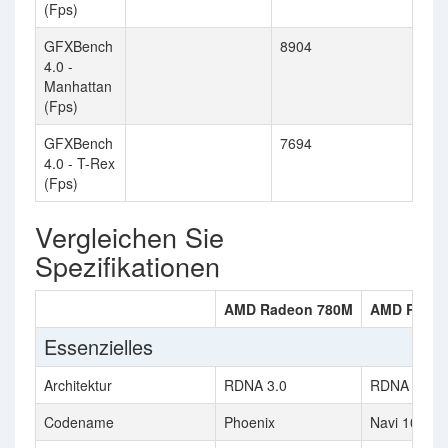
(Fps)
GFXBench
8904
4.0 -
Manhattan
(Fps)
GFXBench
7694
4.0 - T-Rex
(Fps)
Vergleichen Sie
Spezifikationen
AMD Radeon 780M
AMD Radeo
Essenzielles
Architektur
RDNA 3.0
RDNA
Codename
Phoenix
Navi 10