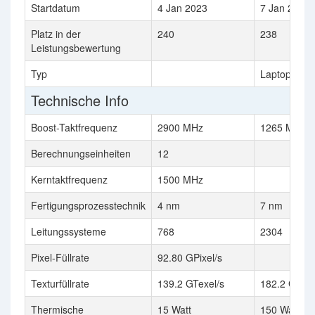
Startdatum
4 Jan 2023
7 Jan 2020
Platz in der
240
238
Leistungsbewertung
Typ
Laptop
Technische Info
Boost-Taktfrequenz
2900 MHz
1265 MHz
Berechnungseinheiten
12
Kerntaktfrequenz
1500 MHz
Fertigungsprozesstechnik
4 nm
7 nm
Leitungssysteme
768
2304
Pixel-Füllrate
92.80 GPixel/s
Texturfüllrate
139.2 GTexel/s
182.2 GTexe
Thermische
15 Watt
150 Watt