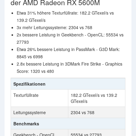
der AMD Radeon RX 5600M
Etwa 31% höhere Texturfüllrate: 182.2 GTexel/s vs
139.2 GTexel/s
3x mehr Leitungssysteme: 2304 vs 768
2x bessere Leistung in Geekbench - OpenCL: 55534 vs
27793
Etwa 26% bessere Leistung in PassMark - G3D Mark:
8845 vs 6998
2.8x bessere Leistung in 3DMark Fire Strike - Graphics
Score: 1320 vs 480
Spezifikationen
Texturfüllrate
182.2 GTexel/s vs 139.2
GTexel/s
Leitungssysteme
2304 vs 768
Benchmarks
Geekbench - OpenCL
55534 vs 27793