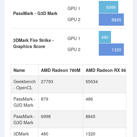
6998
GPU 1
PassMark - G3D Mark
GPU 2
8845
480
GPU 1
3DMark Fire Strike -
Graphics Score
GPU 2
1320
Name
AMD Radeon 780M
AMD Radeon RX 5600M
Geekbench
27793
55534
- OpenCL
PassMark -
879
486
G2D Mark
PassMark -
6998
8845
G3D Mark
3DMark
480
1320