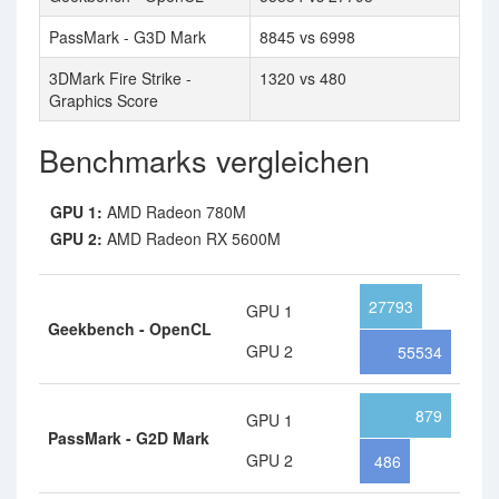
PassMark - G3D Mark
8845 vs 6998
3DMark Fire Strike -
1320 vs 480
Graphics Score
Benchmarks vergleichen
GPU 1:
AMD Radeon 780M
GPU 2:
AMD Radeon RX 5600M
27793
GPU 1
Geekbench - OpenCL
GPU 2
55534
879
GPU 1
PassMark - G2D Mark
GPU 2
486